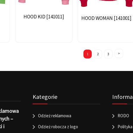
HOOD KID [141011]
HOOD WOMAN [141001]
1
2
3
Kategorie
Informa
eklamowa
Odzież reklamowa
RODO
nych –
i i
Odzież robocza z logo
Polityka