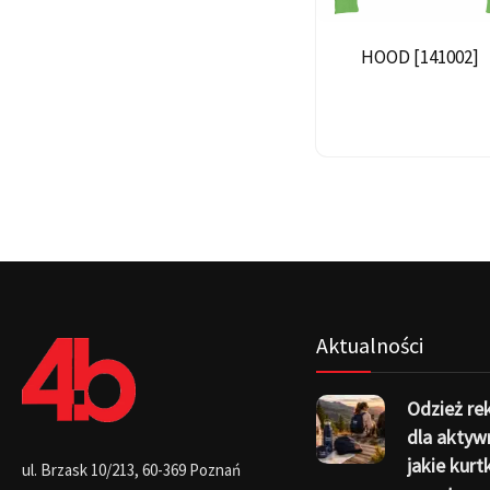
HOOD [141002]
Aktualności
Odzież r
dla aktyw
jakie kurtk
ul. Brzask 10/213, 60-369 Poznań