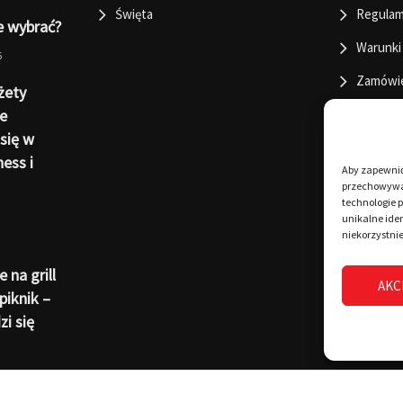
Święta
Regulam
e wybrać?
Warunki
6
Zamówi
żety
e
się w
ness i
Aby zapewnić 
przechowywan
technologie 
unikalne iden
niekorzystnie
 na grill
AKC
piknik –
i się
6