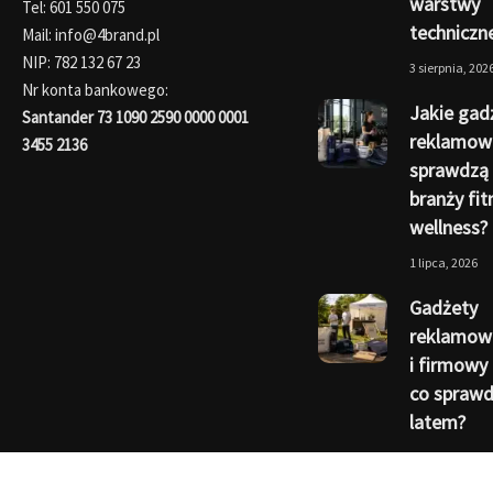
warstwy
Tel: 601 550 075
techniczn
Mail: info@4brand.pl
NIP: 782 132 67 23
3 sierpnia, 202
Nr konta bankowego:
Jakie gad
Santander 73 1090 2590 0000 0001
reklamow
3455 2136
sprawdzą 
branży fit
wellness?
1 lipca, 2026
Gadżety
reklamowe
i firmowy 
co sprawdz
latem?
1 czerwca, 202