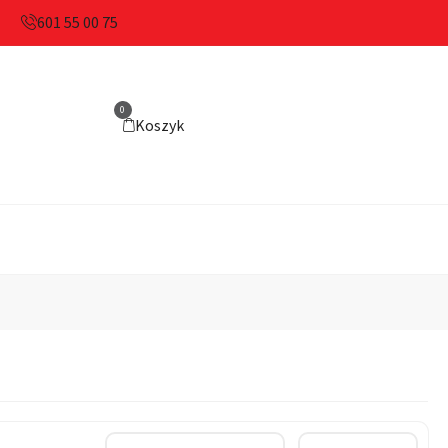
601 55 00 75
0
Koszyk