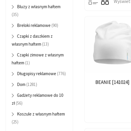
Wyświetl
Bluzy z własnym haftem
Czapki z daszkiem z
(35)
Breloki reklamowe
(90)
Czapki z daszkiem z
własnym haftem
(13)
Czapki zimowe z własnym
haftem
(1)
Długopisy reklamowe
(776)
BEANIE [141024]
Dom
(1281)
Gadżety reklamowe do 10
zł
(56)
Koszule z własnym haftem
(25)