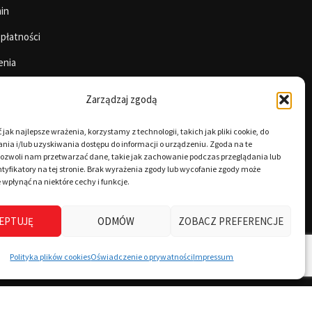
in
 płatności
enia
Zarządzaj zgodą
jak najlepsze wrażenia, korzystamy z technologii, takich jak pliki cookie, do
ia i/lub uzyskiwania dostępu do informacji o urządzeniu. Zgoda na te
pozwoli nam przetwarzać dane, takie jak zachowanie podczas przeglądania lub
tyfikatory na tej stronie. Brak wyrażenia zgody lub wycofanie zgody może
 wpłynąć na niektóre cechy i funkcje.
EPTUJĘ
ODMÓW
ZOBACZ PREFERENCJE
Polityka plików cookies
Oświadczenie o prywatności
Impressum