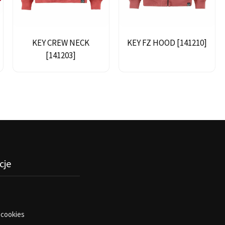
KEY CREW NECK
KEY FZ HOOD [141210]
[141203]
cje
 cookies