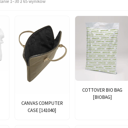
anie 1–30 z 65 wyników
 własnym haftem
COTTOVER BIO BAG
[BIOBAG]
CANVAS COMPUTER
CASE [141040]