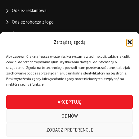
Odzież reklamowa
Odzież robocza z logo
Święta
Zarządzaj zgodą
Informacje
Aby zapewnić jak najlepsze wrażenia, korzystamy z technologii, takich jak pliki
cookie, do przechowywania i/lub uzyskiwania dostępu do informacji o
urządzeniu. Zgoda na te technologie pozwoli nam przetwarzać dane, takie jak
zachowanie podczas przeglądania lub unikalne identyfikatory na tej stronie.
RODO
Brak wyrażenia zgody lub wycofanie zgody może niekorzystnie wpłynąć na
niektóre cechy i funkcje.
Polityka cookies
Regulamin
AKCEPTUJĘ
Warunki płatności
ODMÓW
Zamówienia
ZOBACZ PREFERENCJE