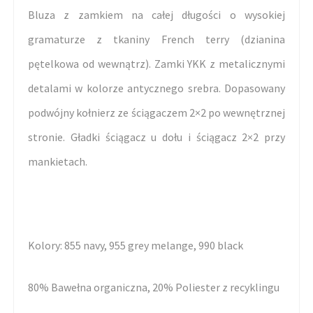
Bluza z zamkiem na całej długości o wysokiej
gramaturze z tkaniny French terry (dzianina
pętelkowa od wewnątrz). Zamki YKK z metalicznymi
detalami w kolorze antycznego srebra. Dopasowany
podwójny kołnierz ze ściągaczem 2×2 po wewnętrznej
stronie. Gładki ściągacz u dołu i ściągacz 2×2 przy
mankietach.
Kolory: 855 navy, 955 grey melange, 990 black
80% Bawełna organiczna, 20% Poliester z recyklingu