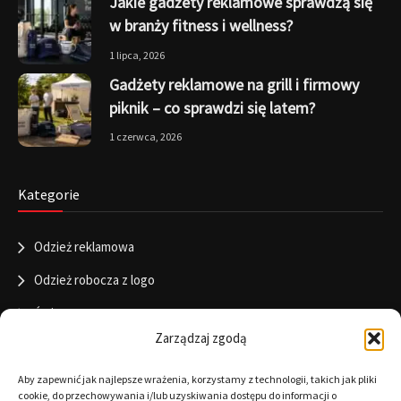
Jakie gadżety reklamowe sprawdzą się
w branży fitness i wellness?
1 lipca, 2026
Gadżety reklamowe na grill i firmowy
piknik – co sprawdzi się latem?
1 czerwca, 2026
Kategorie
Odzież reklamowa
Odzież robocza z logo
Święta
Zarządzaj zgodą
Informacje
Aby zapewnić jak najlepsze wrażenia, korzystamy z technologii, takich jak pliki
cookie, do przechowywania i/lub uzyskiwania dostępu do informacji o