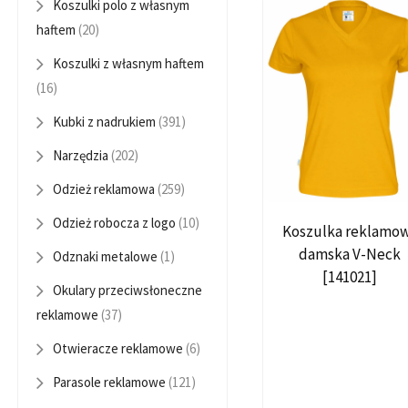
Koszulki polo z własnym
haftem
(20)
Koszulki z własnym haftem
(16)
Kubki z nadrukiem
(391)
Narzędzia
(202)
Odzież reklamowa
(259)
Odzież robocza z logo
(10)
Koszulka reklamo
damska V-Neck
Odznaki metalowe
(1)
[141021]
Okulary przeciwsłoneczne
reklamowe
(37)
Otwieracze reklamowe
(6)
Parasole reklamowe
(121)