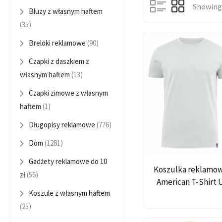
Showing 
Bluzy z własnym haftem
Czapki z daszkiem z
(35)
Breloki reklamowe
(90)
Czapki z daszkiem z
własnym haftem
(13)
Czapki zimowe z własnym
haftem
(1)
Długopisy reklamowe
(776)
Dom
(1281)
Gadżety reklamowe do 10
Koszulka reklamo
zł
(56)
American T-Shirt 
Koszule z własnym haftem
(25)