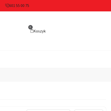
601 55 00 75
0
Koszyk