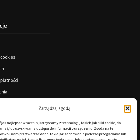
cje
 cookies
in
 płatności
enia
Zarządzaj zgodą
jak najlepsze wrażenia, korzystamy z technologii, takich jak pliki cookie, do
ia i/lub uzyskiwania dostępu do informacji o urządzeniu. Zgoda na te
pozwoli nam przetwarzać dane, takie jak zachowanie podczas przeglądania lub
tyfikatory na tej stronie. Brak wyrażenia zgody lub wycofanie zgody może