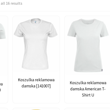
all 16 results
 własnym haftem
Koszulka reklamowa
Koszulka reklamowa
wa
damska [141007]
damska American T-
U
Shirt U