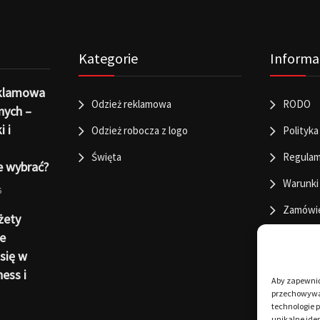
Kategorie
Informa
eklamowa
Odzież reklamowa
RODO
nych –
i i
Odzież robocza z logo
Polityka
Święta
Regulam
e wybrać?
Warunki
6
Zamówi
żety
e
się w
ness i
Aby zapewnić 
przechowywan
technologie 
unikalne iden