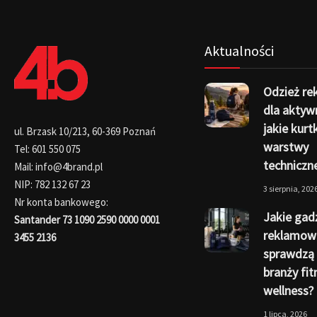
Aktualności
Odzież r
dla aktyw
jakie kurtk
ul. Brzask 10/213, 60-369 Poznań
warstwy
Tel: 601 550 075
techniczn
Mail: info@4brand.pl
NIP: 782 132 67 23
3 sierpnia, 202
Nr konta bankowego:
Jakie gad
Santander 73 1090 2590 0000 0001
reklamow
3455 2136
sprawdzą 
branży fit
wellness?
1 lipca, 2026