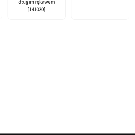
długim rękawem
[141020]