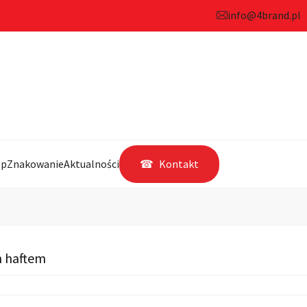
info@4brand.pl
ep
Znakowanie
Aktualności
Kontakt
m haftem