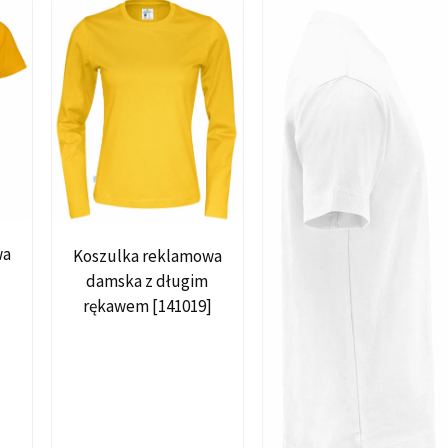
wa
Koszulka reklamowa
damska z długim
rękawem [141019]