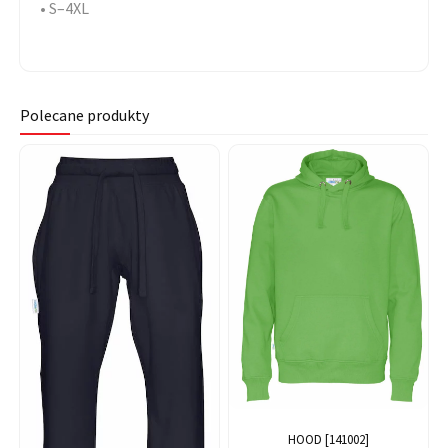
• S–4XL
Polecane produkty
HOOD [141002]