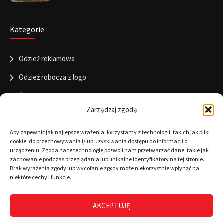
Kategorie
Odzież reklamowa
Odzież robocza z logo
Święta
Zarządzaj zgodą
Informacje
Aby zapewnić jak najlepsze wrażenia, korzystamy z technologii, takich jak pliki
cookie, do przechowywania i/lub uzyskiwania dostępu do informacji o
urządzeniu. Zgoda na te technologie pozwoli nam przetwarzać dane, takie jak
zachowanie podczas przeglądania lub unikalne identyfikatory na tej stronie.
RODO
Brak wyrażenia zgody lub wycofanie zgody może niekorzystnie wpłynąć na
niektóre cechy i funkcje.
Polityka cookies
Regulamin
AKCEPTUJĘ
Warunki płatności