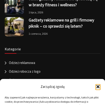
w branży fitness i wellness?
1 lipca, 2026
Gadżety reklamowe na grill i firmowy
piknik – co sprawdzi się latem?
1 czerwca, 2026
Kategorie
Odzież reklamowa
Odzież robocza z logo
Święta
Zarządzaj zgodą
Informacje
Aby zapewnić jak najlepsze wrażenia, korzystamy z technologii, takich jak pliki
cookie, do przechowywania i/lub uzyskiwania dostępu do informacji o