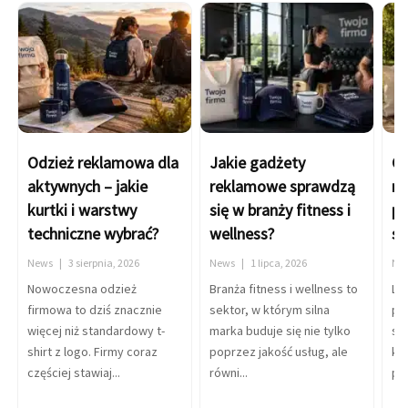
Odzież reklamowa dla
Jakie gadżety
Ga
aktywnych – jakie
reklamowe sprawdzą
na
kurtki i warstwy
się w branży fitness i
pi
techniczne wybrać?
wellness?
si
News
3 sierpnia, 2026
News
1 lipca, 2026
Ne
Nowoczesna odzież
Branża fitness i wellness to
La
firmowa to dziś znacznie
sektor, w którym silna
pr
więcej niż standardowy t-
marka buduje się nie tylko
spo
shirt z logo. Firmy coraz
poprzez jakość usług, ale
ko
częściej stawiaj...
równi...
pow