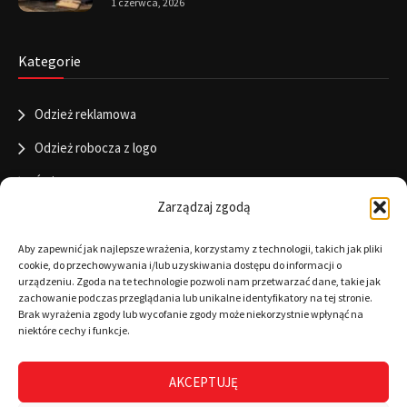
1 czerwca, 2026
Kategorie
Odzież reklamowa
Odzież robocza z logo
Święta
Zarządzaj zgodą
Informacje
Aby zapewnić jak najlepsze wrażenia, korzystamy z technologii, takich jak pliki
cookie, do przechowywania i/lub uzyskiwania dostępu do informacji o
urządzeniu. Zgoda na te technologie pozwoli nam przetwarzać dane, takie jak
zachowanie podczas przeglądania lub unikalne identyfikatory na tej stronie.
RODO
Brak wyrażenia zgody lub wycofanie zgody może niekorzystnie wpłynąć na
niektóre cechy i funkcje.
Polityka cookies
Regulamin
AKCEPTUJĘ
Warunki płatności