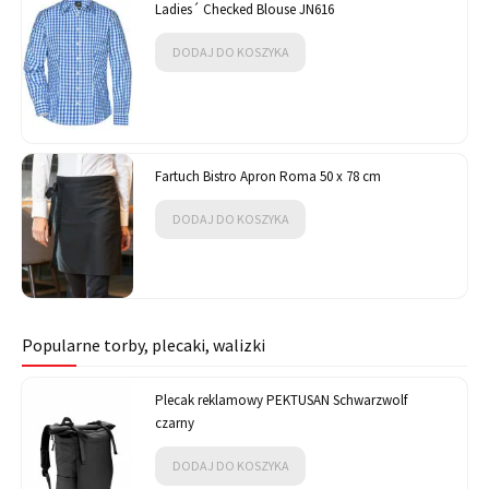
Ladies´ Checked Blouse JN616
DODAJ DO KOSZYKA
Fartuch Bistro Apron Roma 50 x 78 cm
DODAJ DO KOSZYKA
Popularne torby, plecaki, walizki
Plecak reklamowy PEKTUSAN Schwarzwolf
czarny
DODAJ DO KOSZYKA