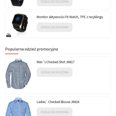
DODAJ DO KOSZYKA
Monitor aktywności Fit Watch, TPE z recyklingu
DODAJ DO KOSZYKA
Popularna odzież promocyjna
Men´s Checked Shirt JN617
DODAJ DO KOSZYKA
Ladies´ Checked Blouse JN616
DODAJ DO KOSZYKA