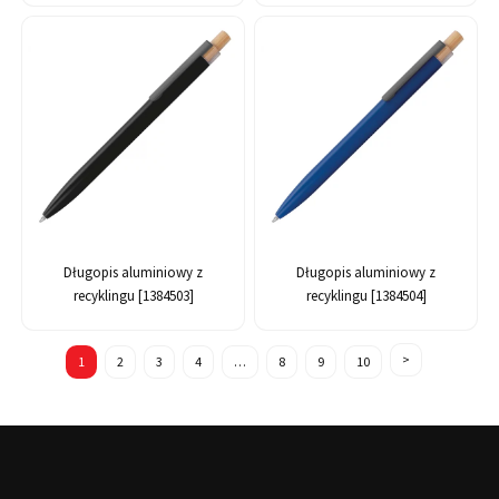
Długopis aluminiowy z
Długopis aluminiowy z
recyklingu [1384503]
recyklingu [1384504]
1
2
3
4
…
8
9
10