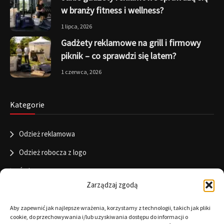
w branży fitness i wellness?
1 lipca, 2026
Gadżety reklamowe na grill i firmowy
piknik – co sprawdzi się latem?
1 czerwca, 2026
Kategorie
Odzież reklamowa
Odzież robocza z logo
Święta
Zarządzaj zgodą
Informacje
Aby zapewnić jak najlepsze wrażenia, korzystamy z technologii, takich jak pliki
cookie, do przechowywania i/lub uzyskiwania dostępu do informacji o