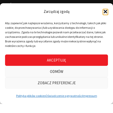
Święta
Zarządzaj zgodą
Informacje
Aby zapewnić jak najlepsze wrażenia, korzystamy z technologii, takich jak pliki
cookie, do przechowywania i/lub uzyskiwania dostępu do informacji o
urządzeniu. Zgoda na te technologie pozwoli nam przetwarzać dane, takie jak
zachowanie podczas przeglądania lub unikalne identyfikatory na tej stronie.
RODO
Brak wyrażenia zgody lub wycofanie zgody może niekorzystnie wpłynąć na
niektóre cechy i funkcje.
Polityka cookies
Regulamin
AKCEPTUJĘ
Warunki płatności
ODMÓW
Zamówienia
ZOBACZ PREFERENCJE
0
Wszystkie kategorie
Wyszukaj
Mój koszyk
Polityka plików cookies
Oświadczenie o prywatności
Impressum
© CopyRight 2025 | 4Brand - All lefts reserved |