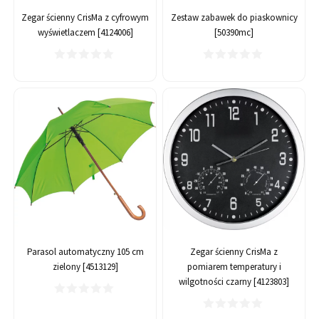
Zegar ścienny CrisMa z cyfrowym
Zestaw zabawek do piaskownicy
wyświetlaczem [4124006]
[50390mc]
Parasol automatyczny 105 cm
Zegar ścienny CrisMa z
zielony [4513129]
pomiarem temperatury i
wilgotności czarny [4123803]