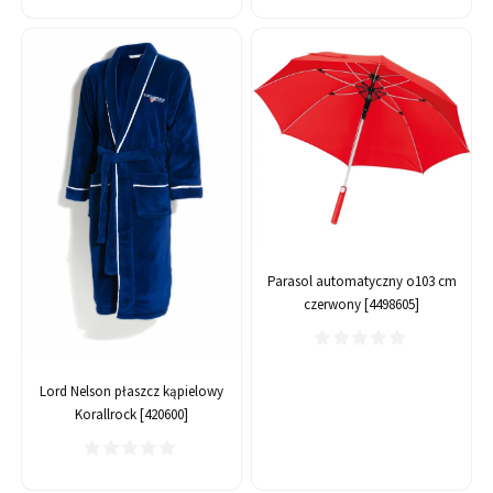
Parasol automatyczny o103 cm
czerwony [4498605]
Lord Nelson płaszcz kąpielowy
Korallrock [420600]