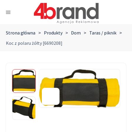
Strona główna
>
Produkty
>
Dom
>
Taras / piknik
>
Koc z polaru żółty [6690208]