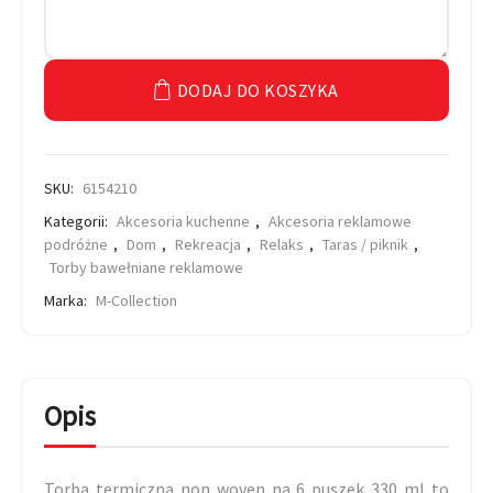
DODAJ DO KOSZYKA
SKU:
6154210
Kategorii:
Akcesoria kuchenne
,
Akcesoria reklamowe
podróżne
,
Dom
,
Rekreacja
,
Relaks
,
Taras / piknik
,
Torby bawełniane reklamowe
Marka:
M-Collection
Opis
Torba termiczna non woven na 6 puszek 330 ml to