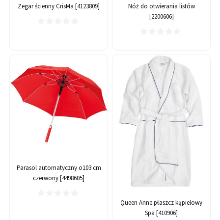
Zegar ścienny CrisMa [4123809]
Nóż do otwierania listów
[2200606]
Parasol automatyczny o103 cm
czerwony [4498605]
Queen Anne płaszcz kąpielowy
Spa [410906]