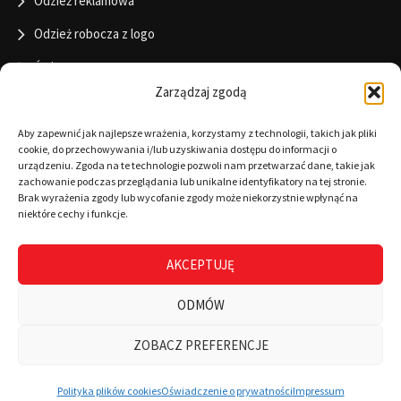
Odzież reklamowa
Odzież robocza z logo
Święta
Zarządzaj zgodą
Informacje
Aby zapewnić jak najlepsze wrażenia, korzystamy z technologii, takich jak pliki
cookie, do przechowywania i/lub uzyskiwania dostępu do informacji o
urządzeniu. Zgoda na te technologie pozwoli nam przetwarzać dane, takie jak
zachowanie podczas przeglądania lub unikalne identyfikatory na tej stronie.
RODO
Brak wyrażenia zgody lub wycofanie zgody może niekorzystnie wpłynąć na
niektóre cechy i funkcje.
Polityka cookies
Regulamin
AKCEPTUJĘ
Warunki płatności
ODMÓW
Zamówienia
ZOBACZ PREFERENCJE
0
Wszystkie kategorie
Wyszukaj
Mój koszyk
Polityka plików cookies
Oświadczenie o prywatności
Impressum