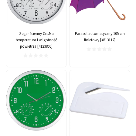
Zegar ścienny CrisMa
Parasol automatyczny 105 cm
temperatura i wilgotność
fioletowy [4513112]
powietrza [4123806]