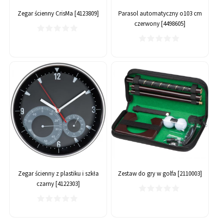
Zegar ścienny CrisMa [4123809]
Parasol automatyczny o103 cm
czerwony [4498605]
Zegar ścienny z plastiku i szkła
Zestaw do gry w golfa [2110003]
czarny [4122303]