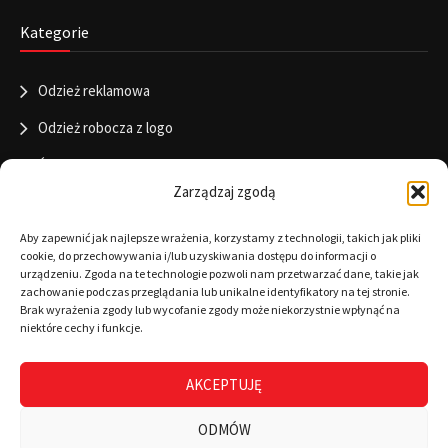
Kategorie
Odzież reklamowa
Odzież robocza z logo
Święta
Zarządzaj zgodą
Informacje
Aby zapewnić jak najlepsze wrażenia, korzystamy z technologii, takich jak pliki
cookie, do przechowywania i/lub uzyskiwania dostępu do informacji o
urządzeniu. Zgoda na te technologie pozwoli nam przetwarzać dane, takie jak
zachowanie podczas przeglądania lub unikalne identyfikatory na tej stronie.
RODO
Brak wyrażenia zgody lub wycofanie zgody może niekorzystnie wpłynąć na
niektóre cechy i funkcje.
Polityka cookies
Regulamin
AKCEPTUJĘ
Warunki płatności
ODMÓW
Zamówienia