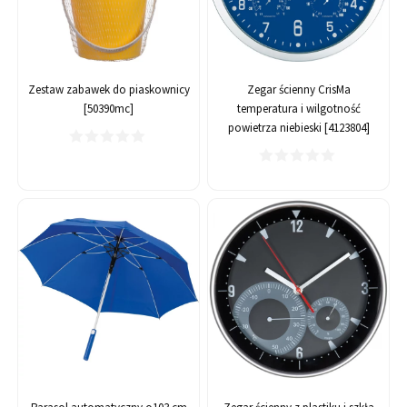
Zestaw zabawek do piaskownicy
Zegar ścienny CrisMa
[50390mc]
temperatura i wilgotność
powietrza niebieski [4123804]