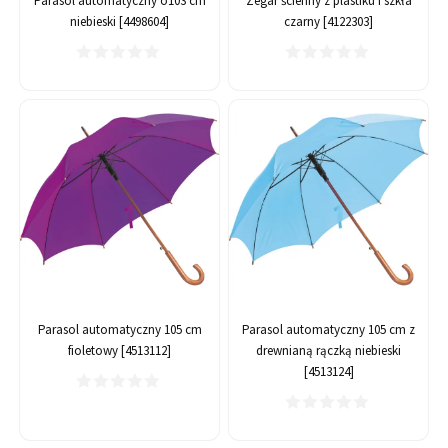
Parasol automatyczny o103 cm
Zegar ścienny z plastiku i szkła
niebieski [4498604]
czarny [4122303]
Parasol automatyczny 105 cm
Parasol automatyczny 105 cm z
fioletowy [4513112]
drewnianą rączką niebieski
[4513124]