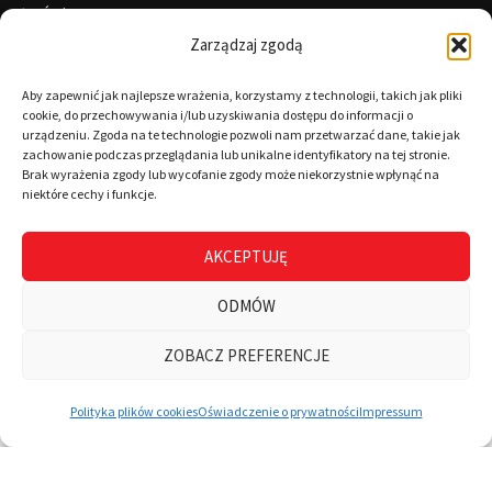
Święta
Zarządzaj zgodą
Informacje
Aby zapewnić jak najlepsze wrażenia, korzystamy z technologii, takich jak pliki
cookie, do przechowywania i/lub uzyskiwania dostępu do informacji o
urządzeniu. Zgoda na te technologie pozwoli nam przetwarzać dane, takie jak
zachowanie podczas przeglądania lub unikalne identyfikatory na tej stronie.
RODO
Brak wyrażenia zgody lub wycofanie zgody może niekorzystnie wpłynąć na
niektóre cechy i funkcje.
Polityka cookies
Regulamin
AKCEPTUJĘ
Warunki płatności
ODMÓW
Zamówienia
0
ZOBACZ PREFERENCJE
Wszystkie kategorie
Wyszukaj
Mój koszyk
Polityka plików cookies
Oświadczenie o prywatności
Impressum
© CopyRight 2025 | 4Brand - All lefts reserved |