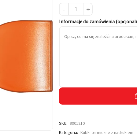
-
+
 własnym haftem
Informacje do zamówienia (opcjonal
SKU:
9901210
Kategoria:
Kubki termiczne z nadrukiem