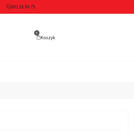
601 55 00 75
0
Koszyk