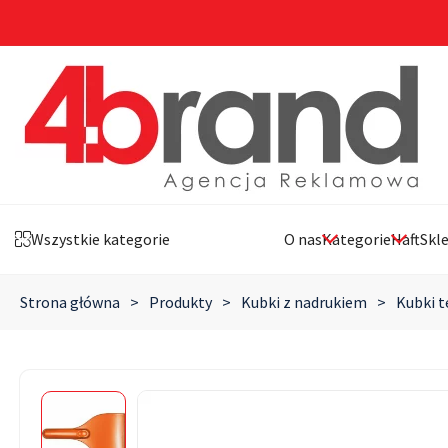
Wszystkie kategorie
O nas
Kategorie
Haft
Skl
Strona główna
>
Produkty
>
Kubki z nadrukiem
>
Kubki t