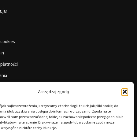
cje
 cookies
in
 płatności
enia
Zarządzaj zgodą
jak najlepsze wrażenia, korzystamy z technologii, takich jak pliki cookie, do
ia i/lub uzyskiwania dostępu do informacji o urządzeniu. Zgoda na te
pozwoli nam przetwarzać dane, takie jak zachowanie podczas przeglądania lub
tyfikatory na tej stronie. Brak wyrażenia zgody lub wycofanie zgody może
 wpłynąć na niektóre cechy i funkcje.