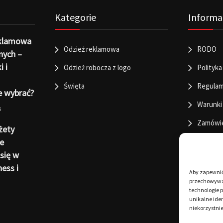
Kategorie
Informa
eklamowa
Odzież reklamowa
RODO
nych –
i i
Odzież robocza z logo
Polityka
Święta
Regulam
e wybrać?
Warunki
6
Zamówi
żety
e
się w
ness i
Aby zapewnić 
przechowywan
technologie 
unikalne iden
niekorzystnie