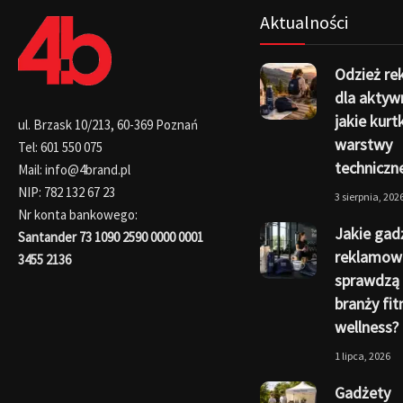
Aktualności
Odzież r
dla aktyw
jakie kurtk
ul. Brzask 10/213, 60-369 Poznań
warstwy
Tel: 601 550 075
techniczn
Mail: info@4brand.pl
NIP: 782 132 67 23
3 sierpnia, 202
Nr konta bankowego:
Jakie gad
Santander 73 1090 2590 0000 0001
reklamow
3455 2136
sprawdzą 
branży fit
wellness?
1 lipca, 2026
Gadżety