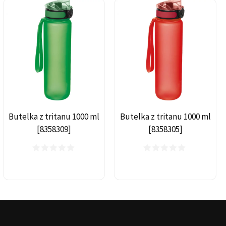
Butelka z tritanu 1000 ml
Butelka z tritanu 1000 ml
[8358309]
[8358305]