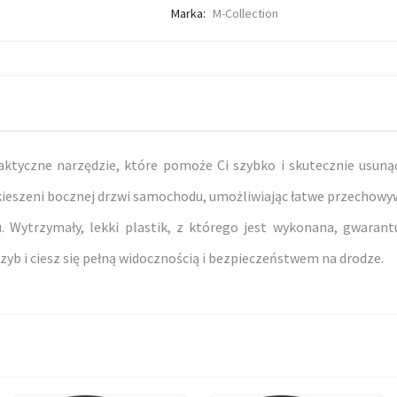
Marka:
M-Collection
tyczne narzędzie, które pomoże Ci szybko i skutecznie usunąć
 kieszeni bocznej drzwi samochodu, umożliwiając łatwe przechowyw
u. Wytrzymały, lekki plastik, z którego jest wykonana, gwarant
yb i ciesz się pełną widocznością i bezpieczeństwem na drodze.