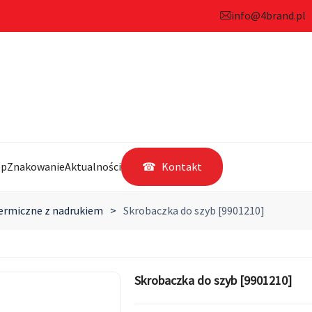
info@4brand.pl
ep
Znakowanie
Aktualności
Kontakt
ermiczne z nadrukiem
>
Skrobaczka do szyb [9901210]
Skrobaczka do szyb [9901210]