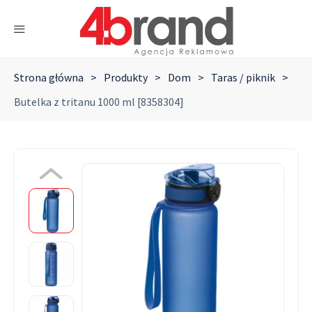
Strona główna
>
Produkty
>
Dom
>
Taras / piknik
>
Butelka z tritanu 1000 ml [8358304]