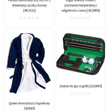
Parasol automatyczny 105 cm z
Zegar ścienny CrisMa z
drewnianą rączką różowy
pomiarem temperatury i
[4513111]
wilgotności czarny [4123803]
Zestaw do gry w golfa [2110003]
Queen Anne płaszcz kąpielowy
[410003]