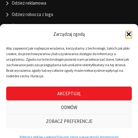
Odzież reklamowa
Odzież robocza z logo
Święta
Zarządzaj zgodą
Informacje
Aby zapewnić jak najlepsze wrażenia, korzystamy z technologii, takich jak pliki
cookie, do przechowywania i/lub uzyskiwania dostępu do informacji o
urządzeniu. Zgoda na te technologie pozwoli nam przetwarzać dane, takie jak
zachowanie podczas przeglądania lub unikalne identyfikatory na tej stronie.
RODO
Brak wyrażenia zgody lub wycofanie zgody może niekorzystnie wpłynąć na
niektóre cechy i funkcje.
Polityka cookies
Regulamin
AKCEPTUJĘ
Warunki płatności
ODMÓW
Zamówienia
ZOBACZ PREFERENCJE
0
Wszystkie kategorie
Wyszukaj
Mój koszyk
Polityka plików cookies
Oświadczenie o prywatności
Impressum