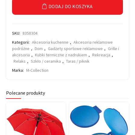
DODAJ DO KOSZYKA
SKU:
8358304
Kategorii:
Akcesoria kuchenne
,
Akcesoria reklamowe
podróżne
,
Dom
,
Gadżety sportowe reklamowe
,
Grille i
akcesoria
,
Kubki termiczne z nadrukiem
,
Rekreacja
,
Relaks
,
Szkło / ceramika
,
Taras / piknik
Marka:
M-Collection
Polecane produkty