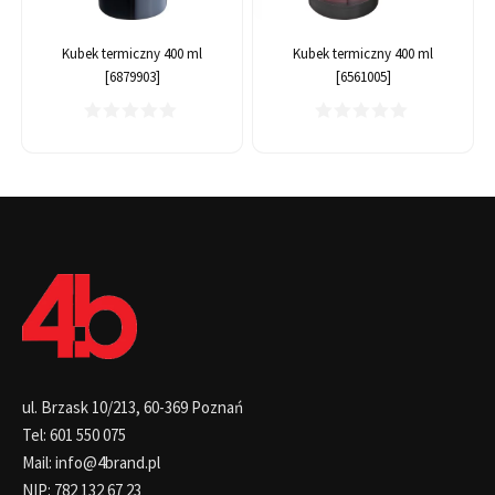
Kubek termiczny 400 ml
Kubek termiczny 400 ml
[6879903]
[6561005]
ul. Brzask 10/213, 60-369 Poznań
Tel: 601 550 075
Mail: info@4brand.pl
NIP: 782 132 67 23