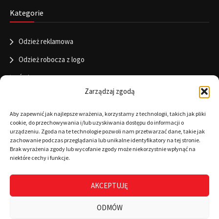
Kategorie
Odzież reklamowa
Odzież robocza z logo
Święta
Zarządzaj zgodą
Informacje
Aby zapewnić jak najlepsze wrażenia, korzystamy z technologii, takich jak pliki
cookie, do przechowywania i/lub uzyskiwania dostępu do informacji o
urządzeniu. Zgoda na te technologie pozwoli nam przetwarzać dane, takie jak
zachowanie podczas przeglądania lub unikalne identyfikatory na tej stronie.
RODO
Brak wyrażenia zgody lub wycofanie zgody może niekorzystnie wpłynąć na
niektóre cechy i funkcje.
Polityka cookies
Regulamin
AKCEPTUJĘ
Warunki płatności
ODMÓW
Zamówienia