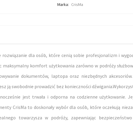
Marka:
CrisMa
rozwiązanie dla osób, które cenią sobie profesjonalizm i wygod
c maksymalny komfort użytkowania zarówno w podróży służbowej
howywanie dokumentów, laptopa oraz niezbędnych akcesoriów.
sz ją swobodnie prowadzić bez konieczności dźwigania.Wykorzysta
nocześnie jest trwała i odporna na codzienne użytkowanie. Jej
umenty CrisMa to doskonały wybór dla osób, które oczekują nieza
dealnego towarzysza w podróży, zapewniając bezpieczeństw