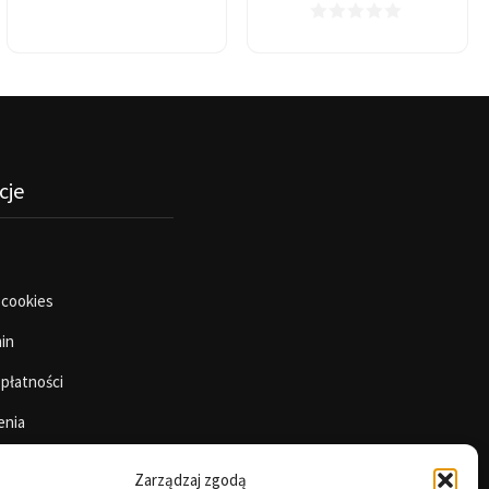
cje
 cookies
in
 płatności
enia
Zarządzaj zgodą