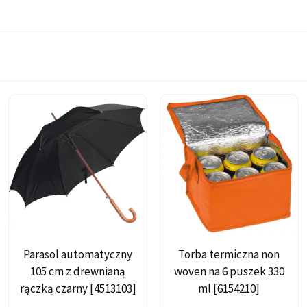
Parasol automatyczny
Torba termiczna non
105 cm z drewnianą
woven na 6 puszek 330
rączką czarny [4513103]
ml [6154210]