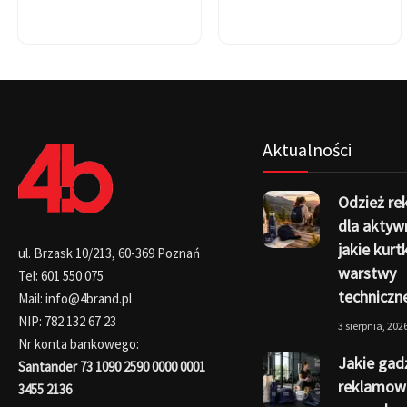
Aktualności
Odzież r
dla aktyw
jakie kurtk
ul. Brzask 10/213, 60-369 Poznań
warstwy
Tel: 601 550 075
techniczn
Mail: info@4brand.pl
NIP: 782 132 67 23
3 sierpnia, 202
Nr konta bankowego:
Jakie gad
Santander 73 1090 2590 0000 0001
reklamow
3455 2136