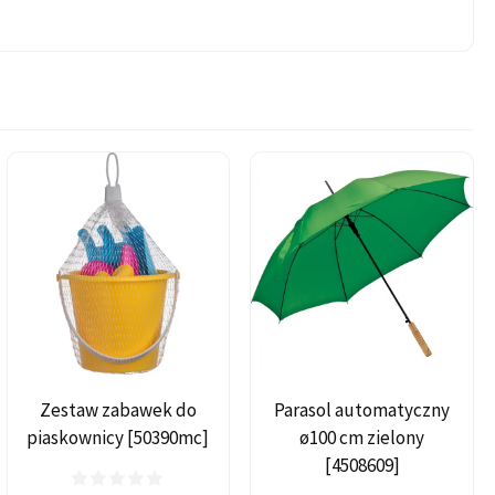
Zestaw zabawek do
Parasol automatyczny
piaskownicy [50390mc]
ø100 cm zielony
[4508609]