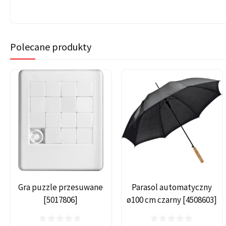
Polecane produkty
Gra puzzle przesuwane
Parasol automatyczny
[5017806]
ø100 cm czarny [4508603]