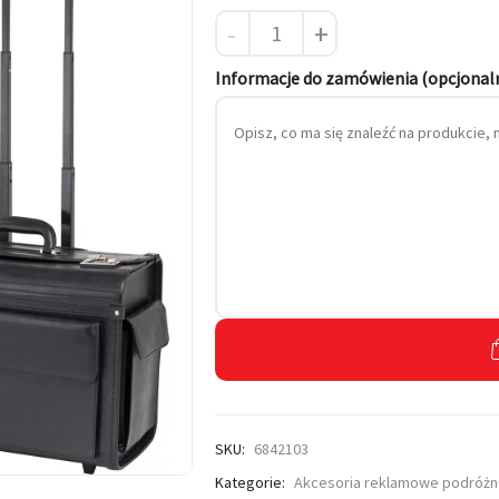
-
+
 własnym haftem
Informacje do zamówienia (opcjonal
SKU:
6842103
Kategorie:
Akcesoria reklamowe podróż