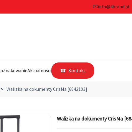
info@4brand.pl
ep
Znakowanie
Aktualności
Kontakt
>
Walizka na dokumenty CrisMa [6842103]
Walizka na dokumenty CrisMa [68