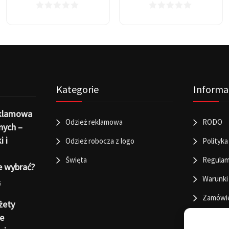
Kategorie
Informa
eklamowa
Odzież reklamowa
RODO
nych –
i i
Odzież robocza z logo
Polityka
Święta
Regulam
e wybrać?
Warunki
6
Zamówi
żety
e