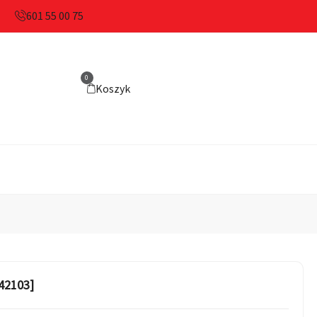
601 55 00 75
0
Koszyk
42103]