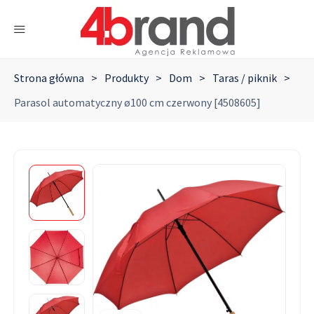
Strona główna
>
Produkty
>
Dom
>
Taras / piknik
>
Parasol automatyczny ø100 cm czerwony [4508605]