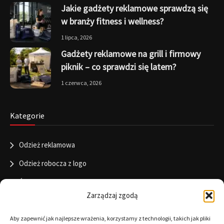
Jakie gadżety reklamowe sprawdzą się
w branży fitness i wellness?
1 lipca, 2026
Gadżety reklamowe na grill i firmowy
piknik – co sprawdzi się latem?
1 czerwca, 2026
Kategorie
Odzież reklamowa
Odzież robocza z logo
Święta
Zarządzaj zgodą
Informacje
Aby zapewnić jak najlepsze wrażenia, korzystamy z technologii, takich jak pliki