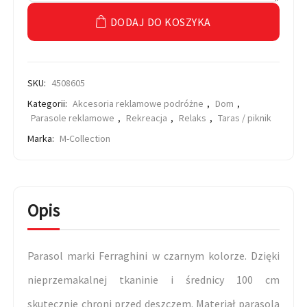
DODAJ DO KOSZYKA
SKU:
4508605
Kategorii:
Akcesoria reklamowe podróżne
,
Dom
,
Parasole reklamowe
,
Rekreacja
,
Relaks
,
Taras / piknik
Marka:
M-Collection
Opis
Parasol marki Ferraghini w czarnym kolorze. Dzięki
nieprzemakalnej tkaninie i średnicy 100 cm
skutecznie chroni przed deszczem. Materiał parasola