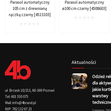
Parasol automatyczny
Parasol automatyczny
105 cm z drewnianą
ø100 cm czarny [4508603]
rączką czarny [4513103]
Aktualności
Odzież r
dla aktyw
jakie kurtk
ul. Brzask 10/213, 60-369 Poznań
warstwy
Tel: 601 550 075
techniczn
Mail: info@4brand.pl
NIP: 782 132 67 23
3 sierpnia, 202