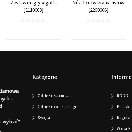
Zestaw do gry w golfa
Nóż do otwierania listów
[2110003]
[2200606]
Kategorie
Informa
eklamowa
Odzież reklamowa
RODO
nych –
i i
Odzież robocza z logo
Polityka
Święta
Regulam
e wybrać?
Warunki
6