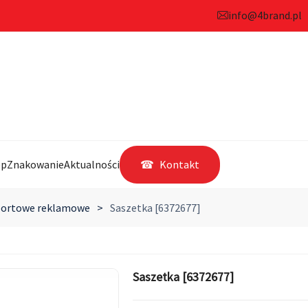
info@4brand.pl
ep
Znakowanie
Aktualności
Kontakt
portowe reklamowe
>
Saszetka [6372677]
Saszetka [6372677]