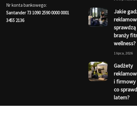
Nr konta bankowego:
Jakie gad
Santander 73 1090 2590 0000 0001
reklamow
3455 2136
sprawdzą 
branży fit
wellness?
1 lipca, 2026
Gadżety
reklamowe
i firmowy 
co sprawdz
latem?
1 czerwca, 202