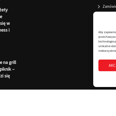
Zamówi
żety
e
się w
ness i
Aby zapewnić 
przechowywan
technologie 
unikalne iden
niekorzystnie
 na grill
AKC
piknik –
i się
6