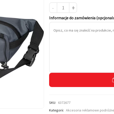
-
+
 własnym haftem
Informacje do zamówienia (opcjonal
SKU:
6372677
Kategorii:
Akcesoria reklamowe podróżn