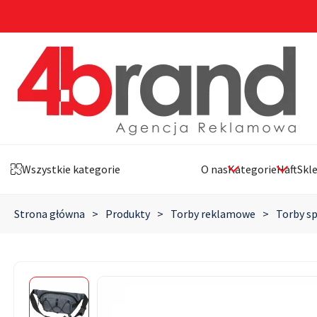
Wszystkie kategorie
O nas
Kategorie
Haft
Skl
Strona główna
>
Produkty
>
Torby reklamowe
>
Torby s