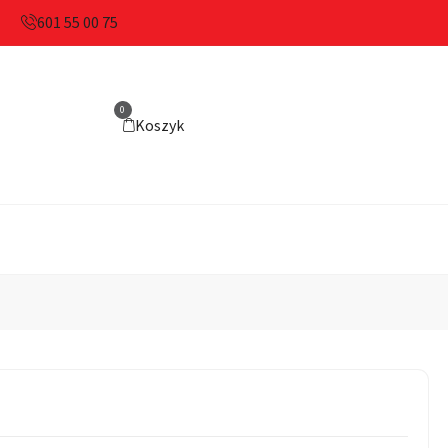
601 55 00 75
0
Koszyk