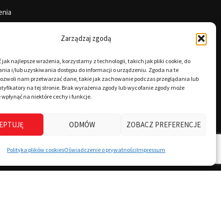
enia
Zarządzaj zgodą
jak najlepsze wrażenia, korzystamy z technologii, takich jak pliki cookie, do
ia i/lub uzyskiwania dostępu do informacji o urządzeniu. Zgoda na te
pozwoli nam przetwarzać dane, takie jak zachowanie podczas przeglądania lub
tyfikatory na tej stronie. Brak wyrażenia zgody lub wycofanie zgody może
 wpłynąć na niektóre cechy i funkcje.
EPTUJĘ
ODMÓW
ZOBACZ PREFERENCJE
Polityka plików cookies
Oświadczenie o prywatności
Impressum