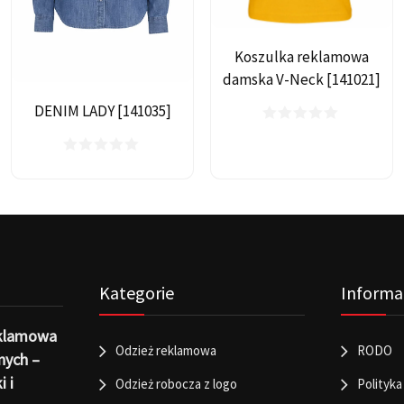
Koszulka reklamowa
damska V-Neck [141021]
DENIM LADY [141035]
Kategorie
Informa
eklamowa
Odzież reklamowa
RODO
nych –
i i
Odzież robocza z logo
Polityka