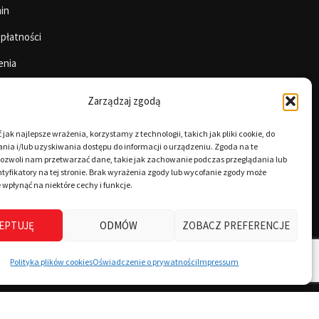
in
 płatności
enia
Zarządzaj zgodą
jak najlepsze wrażenia, korzystamy z technologii, takich jak pliki cookie, do
ia i/lub uzyskiwania dostępu do informacji o urządzeniu. Zgoda na te
pozwoli nam przetwarzać dane, takie jak zachowanie podczas przeglądania lub
tyfikatory na tej stronie. Brak wyrażenia zgody lub wycofanie zgody może
 wpłynąć na niektóre cechy i funkcje.
EPTUJĘ
ODMÓW
ZOBACZ PREFERENCJE
Polityka plików cookies
Oświadczenie o prywatności
Impressum