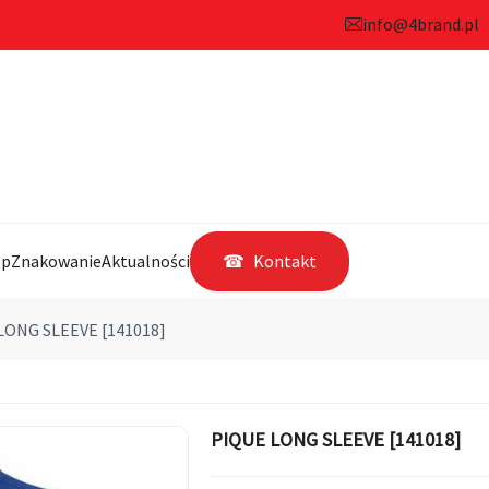
info@4brand.pl
ep
Znakowanie
Aktualności
Kontakt
LONG SLEEVE [141018]
PIQUE LONG SLEEVE [141018]