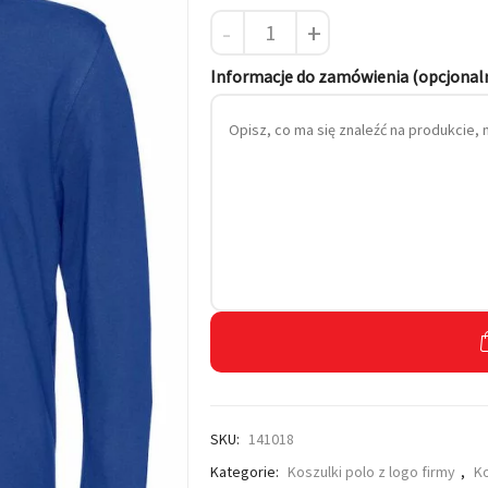
-
+
 własnym haftem
Informacje do zamówienia (opcjonal
SKU:
141018
Kategorie:
Koszulki polo z logo firmy
,
K