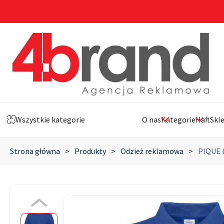
Wszystkie kategorie
O nas
Kategorie
Haft
Skl
Strona główna
>
Produkty
>
Odzież reklamowa
>
PIQUE 