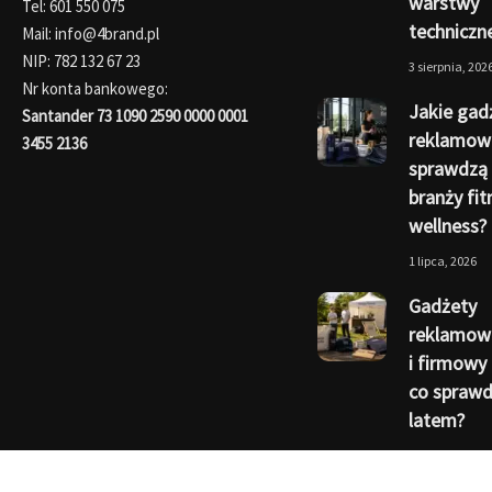
warstwy
Tel: 601 550 075
techniczn
Mail: info@4brand.pl
NIP: 782 132 67 23
3 sierpnia, 202
Nr konta bankowego:
Jakie gad
Santander 73 1090 2590 0000 0001
reklamow
3455 2136
sprawdzą 
branży fit
wellness?
1 lipca, 2026
Gadżety
reklamowe
i firmowy 
co sprawdz
latem?
1 czerwca, 202