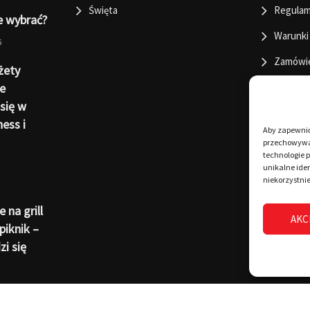
Święta
Regulam
e wybrać?
Warunki
6
Zamówi
żety
e
się w
ness i
Aby zapewnić 
przechowywan
technologie 
unikalne iden
niekorzystnie
 na grill
AKC
piknik –
i się
6