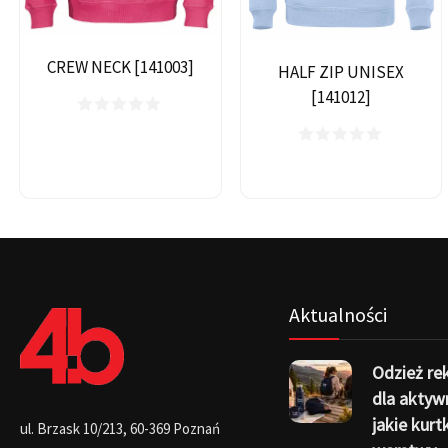
CREW NECK [141003]
HALF ZIP UNISEX
[141012]
Aktualności
Odzież r
dla aktyw
jakie kurtk
ul. Brzask 10/213, 60-369 Poznań