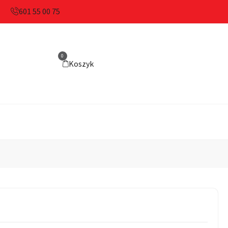
601 55 00 75
0
Koszyk