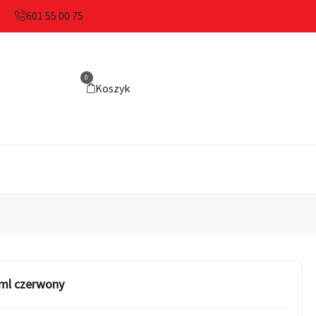
601 55 00 75
0
Koszyk
 ml czerwony