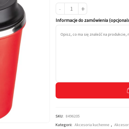
-
+
 własnym haftem
Informacje do zamówienia (opcjonal
SKU:
8496205
Kategorii:
Akcesoria kuchenne
,
Akcesor