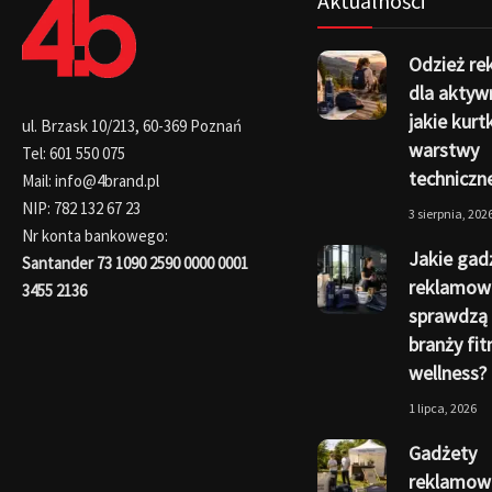
Aktualności
Odzież r
dla aktyw
jakie kurtk
ul. Brzask 10/213, 60-369 Poznań
warstwy
Tel: 601 550 075
techniczn
Mail: info@4brand.pl
NIP: 782 132 67 23
3 sierpnia, 202
Nr konta bankowego:
Jakie gad
Santander 73 1090 2590 0000 0001
reklamow
3455 2136
sprawdzą 
branży fit
wellness?
1 lipca, 2026
Gadżety
reklamowe