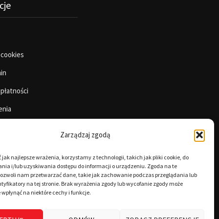
cje
 cookies
in
 płatności
enia
Zarządzaj zgodą
jak najlepsze wrażenia, korzystamy z technologii, takich jak pliki cookie, do
ia i/lub uzyskiwania dostępu do informacji o urządzeniu. Zgoda na te
pozwoli nam przetwarzać dane, takie jak zachowanie podczas przeglądania lub
tyfikatory na tej stronie. Brak wyrażenia zgody lub wycofanie zgody może
 wpłynąć na niektóre cechy i funkcje.