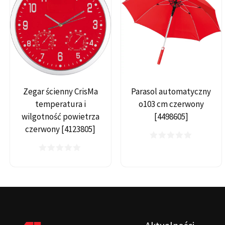
Zegar ścienny CrisMa
Parasol automatyczny
temperatura i
o103 cm czerwony
wilgotność powietrza
[4498605]
czerwony [4123805]