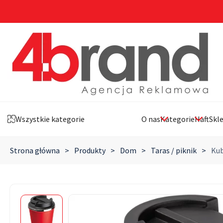
Wszystkie kategorie
O nas
Kategorie
Haft
Skl
Strona główna
>
Produkty
>
Dom
>
Taras / piknik
>
Kub