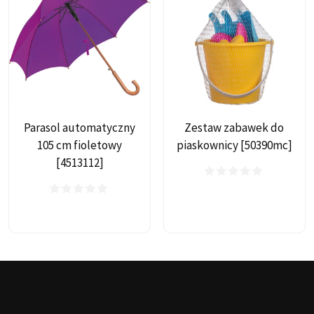
Parasol automatyczny
Zestaw zabawek do
105 cm fioletowy
piaskownicy [50390mc]
[4513112]