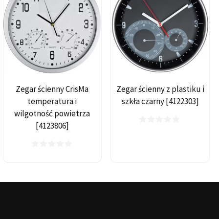
Zegar ścienny CrisMa
Zegar ścienny z plastiku i
temperatura i
szkła czarny [4122303]
wilgotność powietrza
[4123806]