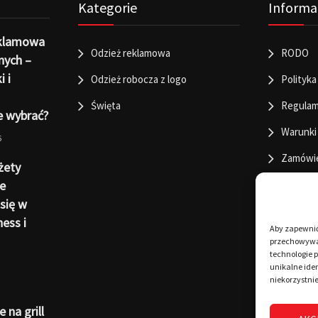
Kategorie
Informa
eklamowa
Odzież reklamowa
RODO
nych –
i i
Odzież robocza z logo
Polityka
Święta
Regulam
e wybrać?
Warunki
6
Zamówi
żety
e
się w
ness i
Aby zapewnić 
przechowywan
technologie 
unikalne iden
niekorzystnie
 na grill