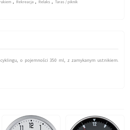
drukiem
,
Rekreacja
,
Relaks
,
Taras / piknik
ecyklingu, o pojemności 350 ml, z zamykanym ustnikiem.