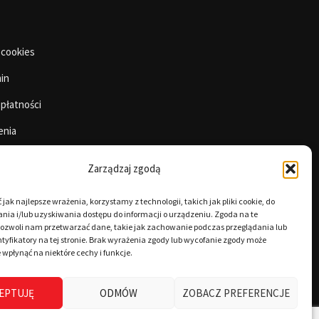
 cookies
in
 płatności
enia
Zarządzaj zgodą
jak najlepsze wrażenia, korzystamy z technologii, takich jak pliki cookie, do
ia i/lub uzyskiwania dostępu do informacji o urządzeniu. Zgoda na te
pozwoli nam przetwarzać dane, takie jak zachowanie podczas przeglądania lub
tyfikatory na tej stronie. Brak wyrażenia zgody lub wycofanie zgody może
 wpłynąć na niektóre cechy i funkcje.
EPTUJĘ
ODMÓW
ZOBACZ PREFERENCJE