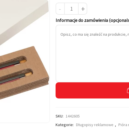
-
+
 własnym haftem
Informacje do zamówienia (opcjonal
SKU:
1442605
Kategorie:
Długopisy reklamowe
,
Pióra