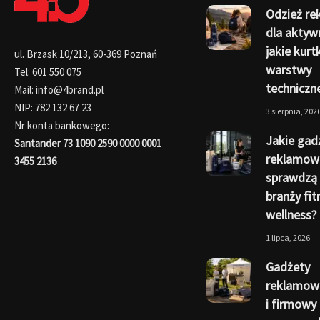
Odzież r
dla aktyw
jakie kurtk
ul. Brzask 10/213, 60-369 Poznań
warstwy
Tel: 601 550 075
techniczn
Mail: info@4brand.pl
NIP: 782 132 67 23
3 sierpnia, 202
Nr konta bankowego:
Jakie gad
Santander 73 1090 2590 0000 0001
reklamow
3455 2136
sprawdzą 
branży fit
wellness?
1 lipca, 2026
Gadżety
reklamowe
i firmowy 