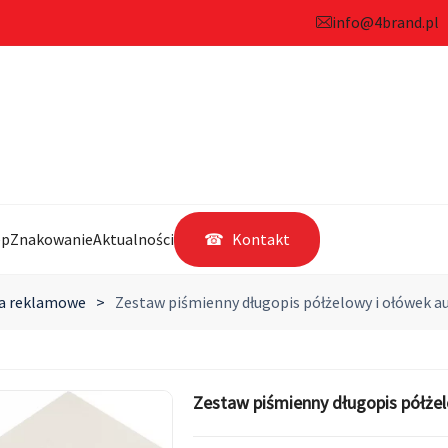
info@4brand.pl
ep
Znakowanie
Aktualności
Kontakt
ra reklamowe
>
Zestaw piśmienny długopis półżelowy i ołówek 
Zestaw piśmienny długopis półże