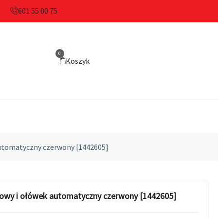
601 55 00 75
0
Koszyk
automatyczny czerwony [1442605]
lowy i ołówek automatyczny czerwony [1442605]