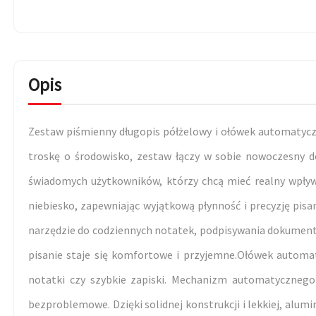
Opis
Zestaw piśmienny długopis półżelowy i ołówek automatyczn
troskę o środowisko, zestaw łączy w sobie nowoczesny 
świadomych użytkowników, którzy chcą mieć realny wpływ n
niebiesko, zapewniając wyjątkową płynność i precyzję pisan
narzędzie do codziennych notatek, podpisywania dokumentów
pisanie staje się komfortowe i przyjemne.Ołówek automat
notatki czy szybkie zapiski. Mechanizm automatycznego
bezproblemowe. Dzięki solidnej konstrukcji i lekkiej, alu