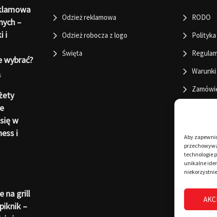
eklamowa
Odzież reklamowa
RODO
nych –
i i
Odzież robocza z logo
Polityka
Święta
Regulam
e wybrać?
Warunki
6
Zamówi
żety
e
się w
ness i
Aby zapewnić 
przechowywan
technologie 
unikalne iden
niekorzystnie
 na grill
AKC
piknik –