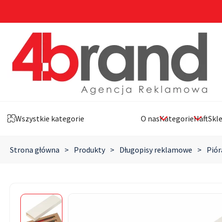
Wszystkie kategorie
O nas
Kategorie
Haft
Skl
Strona główna
>
Produkty
>
Długopisy reklamowe
>
Pió