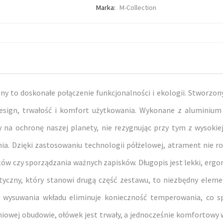
Marka:
M-Collection
y to doskonałe połączenie funkcjonalności i ekologii. Stworzony
design, trwałość i komfort użytkowania. Wykonane z aluminium
a ochronę naszej planety, nie rezygnując przy tym z wysokiej 
ia. Dzięki zastosowaniu technologii półżelowej, atrament nie roz
 czy sporządzania ważnych zapisków. Długopis jest lekki, ergono
yczny, który stanowi drugą część zestawu, to niezbędny elemen
 wysuwania wkładu eliminuje konieczność temperowania, co s
miniowej obudowie, ołówek jest trwały, a jednocześnie komfortow