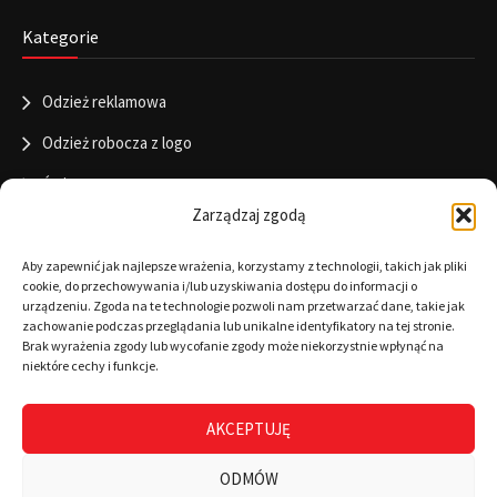
Kategorie
Odzież reklamowa
Odzież robocza z logo
Święta
Zarządzaj zgodą
Informacje
Aby zapewnić jak najlepsze wrażenia, korzystamy z technologii, takich jak pliki
cookie, do przechowywania i/lub uzyskiwania dostępu do informacji o
urządzeniu. Zgoda na te technologie pozwoli nam przetwarzać dane, takie jak
zachowanie podczas przeglądania lub unikalne identyfikatory na tej stronie.
RODO
Brak wyrażenia zgody lub wycofanie zgody może niekorzystnie wpłynąć na
niektóre cechy i funkcje.
Polityka cookies
Regulamin
AKCEPTUJĘ
Warunki płatności
ODMÓW
Zamówienia