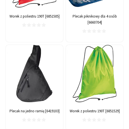
Worek z poliestru 190T [6851505]
Plecak piknikowy dla 4 osób
[6660704]
Plecak na jedno ramię [6419103]
Worek z poliestru 190T [6851529]