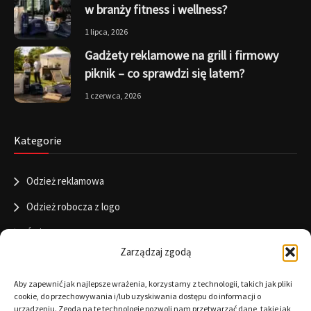
w branży fitness i wellness?
1 lipca, 2026
Gadżety reklamowe na grill i firmowy
piknik – co sprawdzi się latem?
1 czerwca, 2026
Kategorie
Odzież reklamowa
Odzież robocza z logo
Święta
Zarządzaj zgodą
Informacje
Aby zapewnić jak najlepsze wrażenia, korzystamy z technologii, takich jak pliki
cookie, do przechowywania i/lub uzyskiwania dostępu do informacji o
urządzeniu. Zgoda na te technologie pozwoli nam przetwarzać dane, takie jak