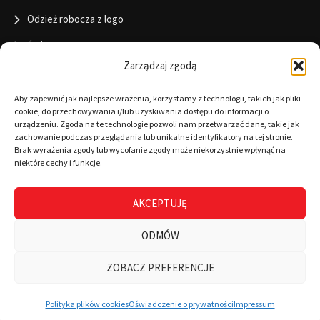
Odzież robocza z logo
Święta
Zarządzaj zgodą
Informacje
Aby zapewnić jak najlepsze wrażenia, korzystamy z technologii, takich jak pliki
cookie, do przechowywania i/lub uzyskiwania dostępu do informacji o
urządzeniu. Zgoda na te technologie pozwoli nam przetwarzać dane, takie jak
zachowanie podczas przeglądania lub unikalne identyfikatory na tej stronie.
RODO
Brak wyrażenia zgody lub wycofanie zgody może niekorzystnie wpłynąć na
niektóre cechy i funkcje.
Polityka cookies
Regulamin
AKCEPTUJĘ
Warunki płatności
ODMÓW
Zamówienia
ZOBACZ PREFERENCJE
0
Wszystkie kategorie
Wyszukaj
Mój koszyk
Polityka plików cookies
Oświadczenie o prywatności
Impressum