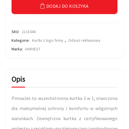
DODAJ DO KOSZYKA
SKU:
2131046
Kategorie:
Kurtki z logo firmy
,
Odzież reklamowa
Marka:
HARVEST
Opis
Pinnacles to wszechstronna kurtka 3 w 1, stworzona
dla maksymalnej ochrony i komfortu w wilgotnych
warunkach. Zewnętrzna kurtka z certyfikowanego
poliestru z recyklingu ma klejone szwy i wodoodporne