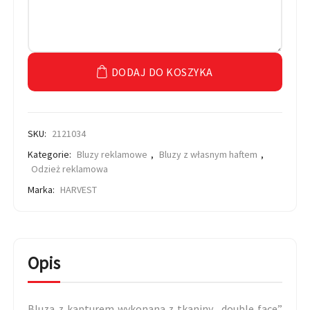
DODAJ DO KOSZYKA
SKU:
2121034
Kategorie:
Bluzy reklamowe
,
Bluzy z własnym haftem
,
Odzież reklamowa
Marka:
HARVEST
Opis
Bluza z kapturem wykonana z tkaniny „double face”