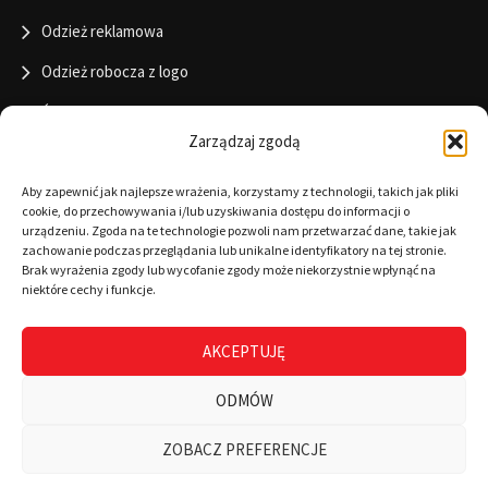
Odzież reklamowa
Odzież robocza z logo
Święta
Zarządzaj zgodą
Informacje
Aby zapewnić jak najlepsze wrażenia, korzystamy z technologii, takich jak pliki
cookie, do przechowywania i/lub uzyskiwania dostępu do informacji o
urządzeniu. Zgoda na te technologie pozwoli nam przetwarzać dane, takie jak
zachowanie podczas przeglądania lub unikalne identyfikatory na tej stronie.
RODO
Brak wyrażenia zgody lub wycofanie zgody może niekorzystnie wpłynąć na
niektóre cechy i funkcje.
Polityka cookies
Regulamin
AKCEPTUJĘ
Warunki płatności
ODMÓW
Zamówienia
ZOBACZ PREFERENCJE
0