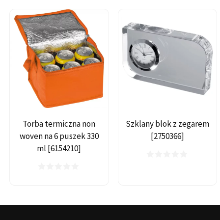
Torba termiczna non
Szklany blok z zegarem
woven na 6 puszek 330
[2750366]
ml [6154210]