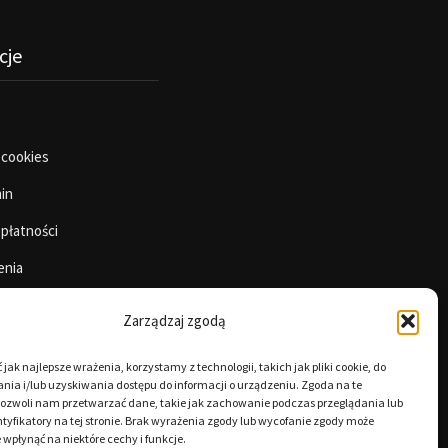
cje
 cookies
in
 płatności
enia
Zarządzaj zgodą
jak najlepsze wrażenia, korzystamy z technologii, takich jak pliki cookie, do
ia i/lub uzyskiwania dostępu do informacji o urządzeniu. Zgoda na te
pozwoli nam przetwarzać dane, takie jak zachowanie podczas przeglądania lub
tyfikatory na tej stronie. Brak wyrażenia zgody lub wycofanie zgody może
 wpłynąć na niektóre cechy i funkcje.