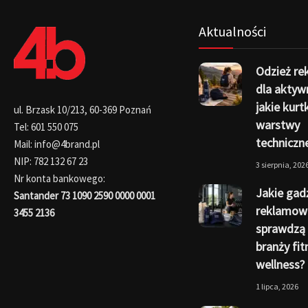
Aktualności
Odzież r
dla aktyw
jakie kurtk
ul. Brzask 10/213, 60-369 Poznań
warstwy
Tel: 601 550 075
techniczn
Mail: info@4brand.pl
NIP: 782 132 67 23
3 sierpnia, 202
Nr konta bankowego:
Jakie gad
Santander 73 1090 2590 0000 0001
reklamow
3455 2136
sprawdzą 
branży fit
wellness?
1 lipca, 2026