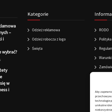
Kategorie
Informa
eklamowa
Odzież reklamowa
RODO
nych –
i i
Odzież robocza z logo
Polityka
Święta
Regulam
e wybrać?
Warunki
6
Zamówi
żety
e
się w
ness i
Aby zapewnić 
przechowywan
technologie 
unikalne iden
niekorzystnie