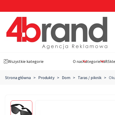
Wszystkie kategorie
O nas
Kategorie
Haft
Skl
Strona główna
>
Produkty
>
Dom
>
Taras / piknik
>
Oku