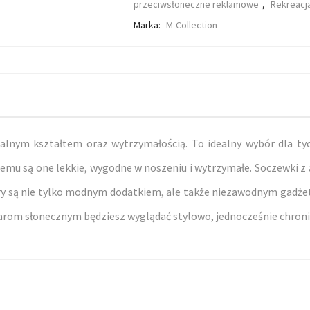
przeciwsłoneczne reklamowe
,
Rekreacj
Marka:
M-Collection
salnym kształtem oraz wytrzymałością. To idealny wybór dla tyc
emu są one lekkie, wygodne w noszeniu i wytrzymałe. Soczewki z 
 są nie tylko modnym dodatkiem, ale także niezawodnym gadżet
larom słonecznym będziesz wyglądać stylowo, jednocześnie chroni