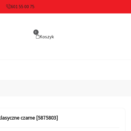
601 55 00 75
0
Koszyk
lasyczne czarne [5875803]