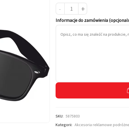
-
+
 własnym haftem
Informacje do zamówienia (opcjonal
SKU:
5875803
Kategorii:
Akcesoria reklamowe podróżn