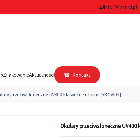
info@4brand.pl
ep
Znakowanie
Aktualności
Kontakt
lary przeciwsłoneczne UV400 klasyczne czarne [5875803]
Okulary przeciwsłoneczne UV400 k