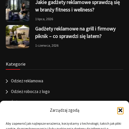
Jakie gadżety reklamowe sprawdzą się
w branży fitness i wellness?
1 lipca, 2026
Gadżety reklamowe na grill i firmowy
piknik – co sprawdzi się latem?
1 czerwca, 2026
Kategorie
Odzież reklamowa
Odzież robocza z logo
Święta
Zarządzaj zgodą
Informacje
Aby zapewnić jak najlepsze wrażenia, korzystamy z technologii, takich jak pliki
cookie, do przechowywania i/lub uzyskiwania dostępu do informacji o