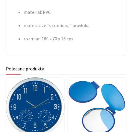
materiał: PVC
materac ze "szronioną" powłoką
rozmiar: 180 x 70 x 16 cm
Polecane produkty