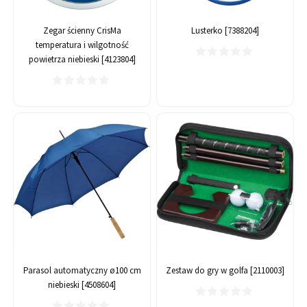
Zegar ścienny CrisMa
Lusterko [7388204]
temperatura i wilgotność
powietrza niebieski [4123804]
Parasol automatyczny ø100 cm
Zestaw do gry w golfa [2110003]
niebieski [4508604]