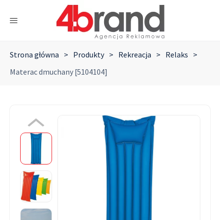
Strona główna
>
Produkty
>
Rekreacja
>
Relaks
>
Materac dmuchany [5104104]