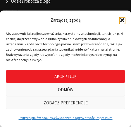
Odzież robocza z logo
Święta
Zarządzaj zgodą
Informacje
Aby zapewnić jak najlepsze wrażenia, korzystamy z technologii, takich jak pliki
cookie, do przechowywania i/lub uzyskiwania dostępu do informacji o
urządzeniu. Zgoda na te technologie pozwoli nam przetwarzać dane, takie jak
zachowanie podczas przeglądania lub unikalne identyfikatory na tej stronie.
RODO
Brak wyrażenia zgody lub wycofanie zgody może niekorzystnie wpłynąć na
niektóre cechy i funkcje.
Polityka cookies
Regulamin
AKCEPTUJĘ
Warunki płatności
ODMÓW
Zamówienia
ZOBACZ PREFERENCJE
0
Wszystkie kategorie
Wyszukaj
Mój koszyk
Polityka plików cookies
Oświadczenie o prywatności
Impressum
© CopyRight 2025 | 4Brand - All lefts reserved |