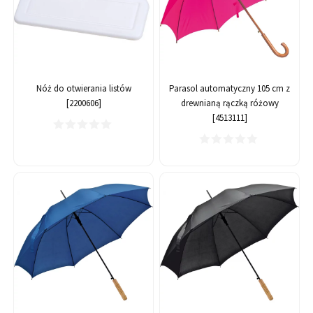
Nóż do otwierania listów
Parasol automatyczny 105 cm z
[2200606]
drewnianą rączką różowy
[4513111]