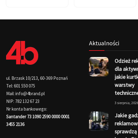
Aktualności
Odzież r
dla aktyw
jakie kurtk
ul. Brzask 10/213, 60-369 Poznań
warstwy
Tel: 601 550 075
techniczn
Mail: info@4brand.pl
NIP: 782 132 67 23
3 sierpnia, 202
Nr konta bankowego:
Jakie gad
Santander 73 1090 2590 0000 0001
reklamow
3455 2136
sprawdzą 