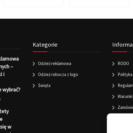
Kategorie
Informa
eklamowa
Odzież reklamowa
RODO
nych –
i i
Odzież robocza z logo
Polityka
Święta
Regulam
e wybrać?
Warunki
6
Zamówi
żety
e
się w