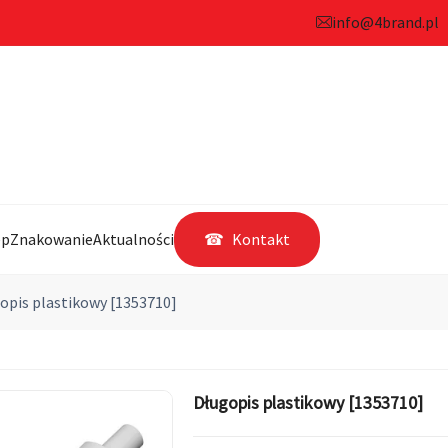
info@4brand.pl
ep
Znakowanie
Aktualności
Kontakt
opis plastikowy [1353710]
Długopis plastikowy [1353710]