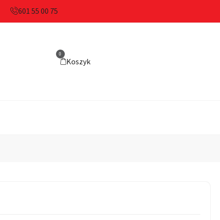
601 55 00 75
0
Koszyk