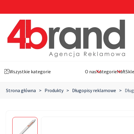
Wszystkie kategorie
O nas
Kategorie
Haft
Skl
Strona główna
>
Produkty
>
Długopisy reklamowe
>
Dług