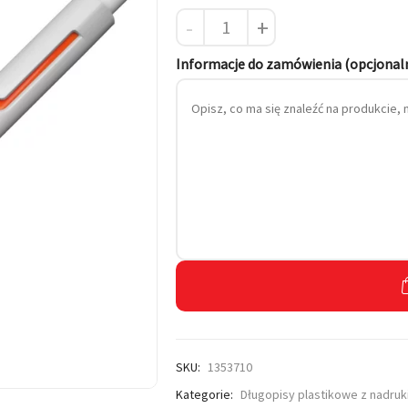
-
+
 własnym haftem
Informacje do zamówienia (opcjonal
SKU:
1353710
Kategorie:
Długopisy plastikowe z nadru