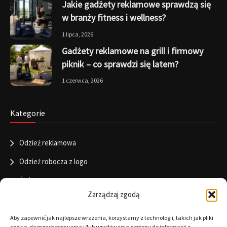
Jakie gadżety reklamowe sprawdzą się
w branży fitness i wellness?
1 lipca, 2026
Gadżety reklamowe na grill i firmowy
piknik – co sprawdzi się latem?
1 czerwca, 2026
Kategorie
Odzież reklamowa
Odzież robocza z logo
Święta
Zarządzaj zgodą
Informacje
Aby zapewnić jak najlepsze wrażenia, korzystamy z technologii, takich jak pliki
cookie, do przechowywania i/lub uzyskiwania dostępu do informacji o