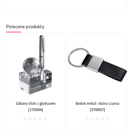
Polecane produkty
Szklany blok z globusem
Brelok metal i skóra czarna
[2750566]
[9788507]