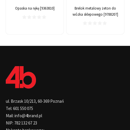
Opaska na rękę [9363810]
Brelok metalowy żeton do
wózka sklepowego [9788207]
ul. Brzask 10/213, 60-369 Poznań
Tel: 601 550 075
Mail: info@4brand.pl
NIP: 782 132 67 23