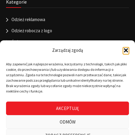
Kategorie
Odzież reklamowa
Odzież robocza z logo
Święta
Zarządzaj zgodą
Informacje
Aby zapewnić jak najlepsze wrażenia, korzystamy z technologii, takich jak pliki
cookie, do przechowywania i/lub uzyskiwania dostępu do informacji o
urządzeniu. Zgoda na te technologie pozwoli nam przetwarzać dane, takie jak
zachowanie podczas przeglądania lub unikalne identyfikatory na tej stronie.
RODO
Brak wyrażenia zgody lub wycofanie zgody może niekorzystnie wpłynąć na
niektóre cechy i funkcje.
Polityka cookies
Regulamin
AKCEPTUJĘ
Warunki płatności
ODMÓW
Zamówienia