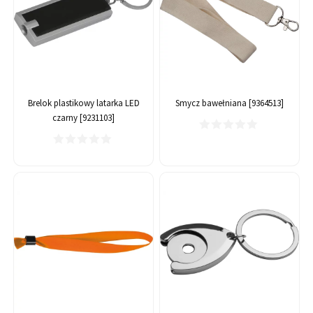
Brelok plastikowy latarka LED
Smycz bawełniana [9364513]
czarny [9231103]