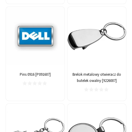
Pins 0916 [P091607]
Brelok metalowy otwieracz do
butelek owalny [9226007]