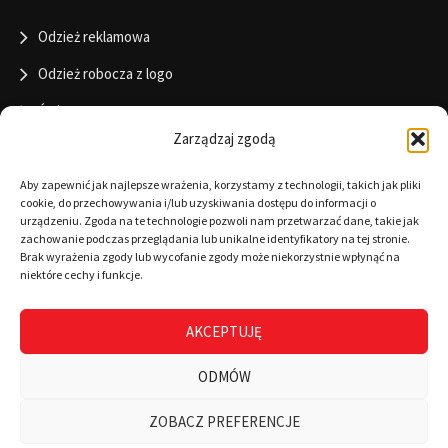
Odzież reklamowa
Odzież robocza z logo
Święta
Zarządzaj zgodą
Informacje
Aby zapewnić jak najlepsze wrażenia, korzystamy z technologii, takich jak pliki
cookie, do przechowywania i/lub uzyskiwania dostępu do informacji o
urządzeniu. Zgoda na te technologie pozwoli nam przetwarzać dane, takie jak
zachowanie podczas przeglądania lub unikalne identyfikatory na tej stronie.
RODO
Brak wyrażenia zgody lub wycofanie zgody może niekorzystnie wpłynąć na
niektóre cechy i funkcje.
Polityka cookies
Regulamin
AKCEPTUJĘ
Warunki płatności
ODMÓW
Zamówienia
0
ZOBACZ PREFERENCJE
Wszystkie kategorie
Wyszukaj
Mój koszyk