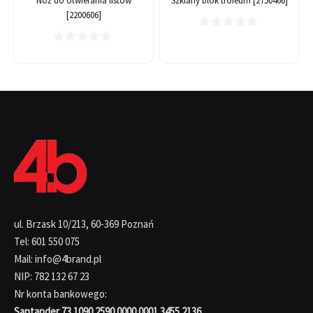
Nóż do otwierania listów
Szklany blok trofeum [2750466]
[2200606]
ul. Brzask 10/213, 60-369 Poznań
Tel: 601 550 075
Mail: info@4brand.pl
NIP: 782 132 67 23
Nr konta bankowego:
Santander 73 1090 2590 0000 0001 3455 2136