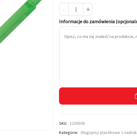
-
+
 własnym haftem
Informacje do zamówienia (opcjonal
SKU:
1256509
Kategorie:
Długopisy plastikowe z nadru