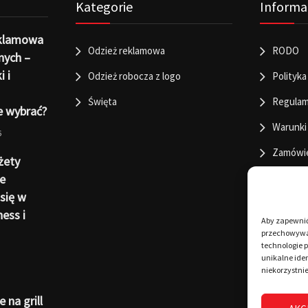
Kategorie
Informa
eklamowa
Odzież reklamowa
RODO
nych –
i i
Odzież robocza z logo
Polityka
Święta
Regulam
e wybrać?
Warunki
6
Zamówi
żety
e
się w
ness i
Aby zapewnić 
przechowywan
technologie 
unikalne iden
niekorzystnie
 na grill