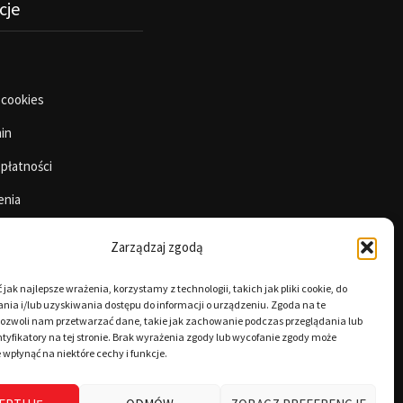
cje
 cookies
in
 płatności
enia
Zarządzaj zgodą
jak najlepsze wrażenia, korzystamy z technologii, takich jak pliki cookie, do
ia i/lub uzyskiwania dostępu do informacji o urządzeniu. Zgoda na te
pozwoli nam przetwarzać dane, takie jak zachowanie podczas przeglądania lub
tyfikatory na tej stronie. Brak wyrażenia zgody lub wycofanie zgody może
 wpłynąć na niektóre cechy i funkcje.