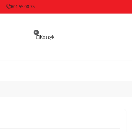
601 55 00 75
0
Koszyk