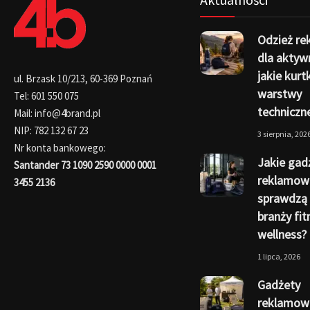
Odzież r
dla aktyw
jakie kurtk
ul. Brzask 10/213, 60-369 Poznań
warstwy
Tel: 601 550 075
techniczn
Mail: info@4brand.pl
NIP: 782 132 67 23
3 sierpnia, 202
Nr konta bankowego:
Jakie gad
Santander 73 1090 2590 0000 0001
reklamow
3455 2136
sprawdzą 
branży fit
wellness?
1 lipca, 2026
Gadżety
reklamowe