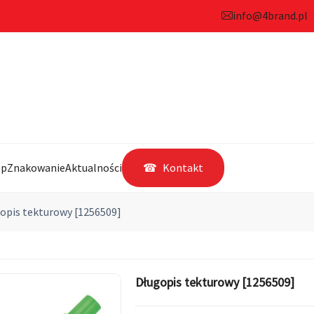
info@4brand.pl
ep
Znakowanie
Aktualności
Kontakt
opis tekturowy [1256509]
Długopis tekturowy [1256509]