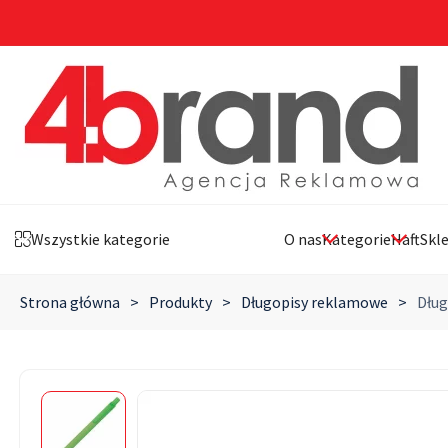
Wszystkie kategorie
O nas
Kategorie
Haft
Skl
Strona główna
>
Produkty
>
Długopisy reklamowe
>
Dług