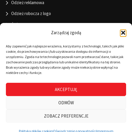
Odzież reklamowa
Odzież robocza z logo
Święta
Zarządzaj zgodą
Informacje
Aby zapewnić jak najlepsze wrażenia, korzystamy z technologii, takich jak pliki
cookie, do przechowywania i/lub uzyskiwania dostępu do informacji o
urządzeniu. Zgoda na te technologie pozwoli nam przetwarzać dane, takie jak
zachowanie podczas przeglądania lub unikalne identyfikatory na tej stronie.
RODO
Brak wyrażenia zgody lub wycofanie zgody może niekorzystnie wpłynąć na
niektóre cechy i funkcje.
Polityka cookies
Regulamin
AKCEPTUJĘ
Warunki płatności
ODMÓW
Zamówienia
ZOBACZ PREFERENCJE
0
Wszystkie kategorie
Wyszukaj
Mój koszyk
Polityka plików cookies
Oświadczenie o prywatności
Impressum