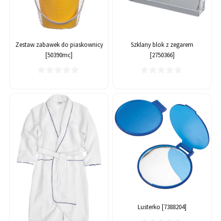
Zestaw zabawek do piaskownicy
Szklany blok z zegarem
[50390mc]
[2750366]
Lusterko [7388204]