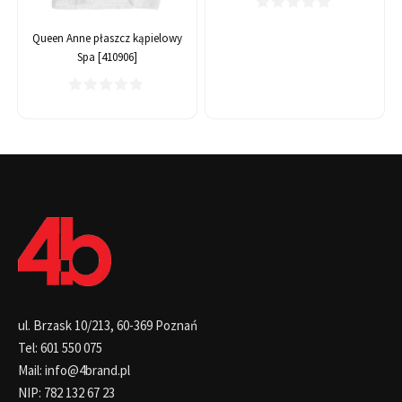
Queen Anne płaszcz kąpielowy
Spa [410906]
ul. Brzask 10/213, 60-369 Poznań
Tel: 601 550 075
Mail: info@4brand.pl
NIP: 782 132 67 23