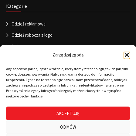
Kategorie
Odzież reklamowa
Odzież robocza z logo
Święta
Zarządzaj zgodą
Informacje
Aby zapewnić jak najlepsze wrażenia, korzystamy z technologii, takich jak pliki
cookie, do przechowywania i/lub uzyskiwania dostępu do informacji o
urządzeniu. Zgoda na te technologie pozwoli nam przetwarzać dane, takie jak
zachowanie podczas przeglądania lub unikalne identyfikatory na tej stronie.
RODO
Brak wyrażenia zgody lub wycofanie zgody może niekorzystnie wpłynąć na
niektóre cechy i funkcje.
Polityka cookies
Regulamin
AKCEPTUJĘ
Warunki płatności
ODMÓW
Zamówienia