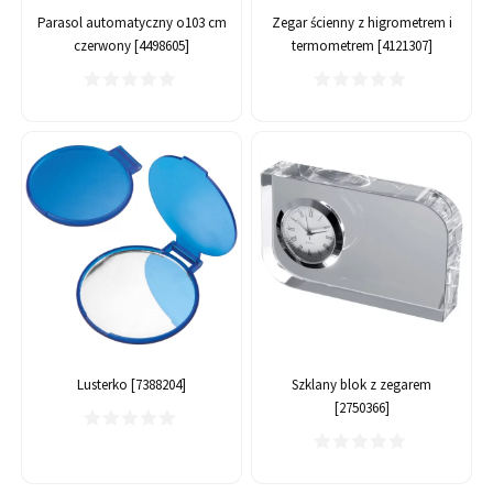
Parasol automatyczny o103 cm
Zegar ścienny z higrometrem i
czerwony [4498605]
termometrem [4121307]
Lusterko [7388204]
Szklany blok z zegarem
[2750366]