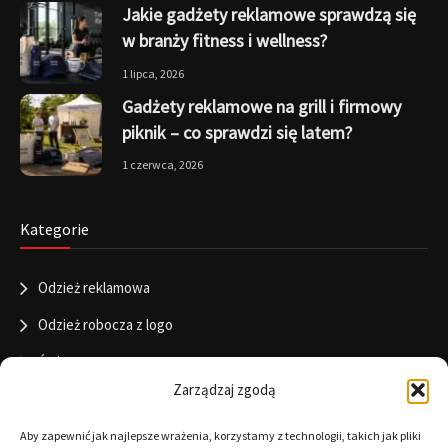
Jakie gadżety reklamowe sprawdzą się
w branży fitness i wellness?
1 lipca, 2026
Gadżety reklamowe na grill i firmowy
piknik – co sprawdzi się latem?
1 czerwca, 2026
Kategorie
Odzież reklamowa
Odzież robocza z logo
Święta
Zarządzaj zgodą
Informacje
Aby zapewnić jak najlepsze wrażenia, korzystamy z technologii, takich jak pliki