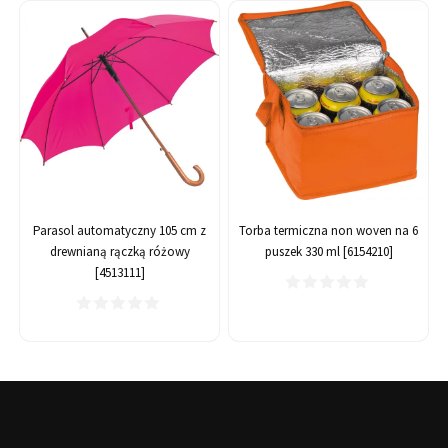
Parasol automatyczny 105 cm z
Torba termiczna non woven na 6
drewnianą rączką różowy
puszek 330 ml [6154210]
[4513111]