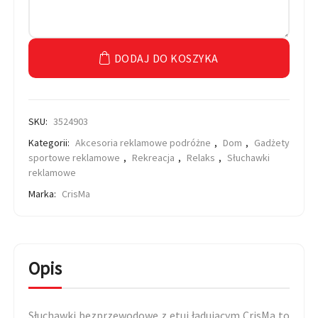
DODAJ DO KOSZYKA
SKU:
3524903
Kategorii:
Akcesoria reklamowe podróżne
,
Dom
,
Gadżety
sportowe reklamowe
,
Rekreacja
,
Relaks
,
Słuchawki
reklamowe
Marka:
CrisMa
Opis
Słuchawki bezprzewodowe z etui ładującym CrisMa to