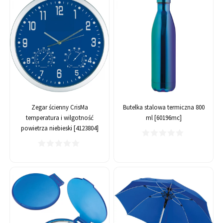
Zegar ścienny CrisMa
Butelka stalowa termiczna 800
temperatura i wilgotność
ml [60196mc]
powietrza niebieski [4123804]