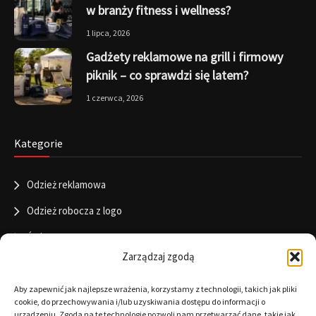
w branży fitness i wellness?
1 lipca, 2026
Gadżety reklamowe na grill i firmowy
piknik – co sprawdzi się latem?
1 czerwca, 2026
Kategorie
Odzież reklamowa
Odzież robocza z logo
Święta
Zarządzaj zgodą
Informacje
Aby zapewnić jak najlepsze wrażenia, korzystamy z technologii, takich jak pliki
cookie, do przechowywania i/lub uzyskiwania dostępu do informacji o
urządzeniu. Zgoda na te technologie pozwoli nam przetwarzać dane, takie jak