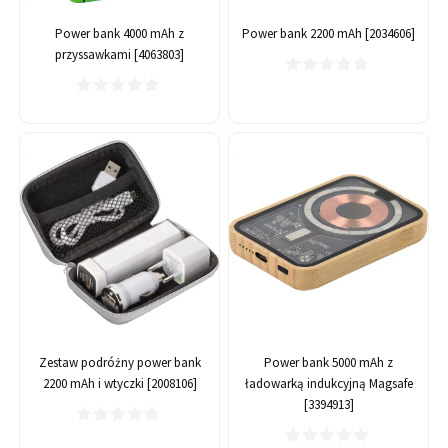
Power bank 4000 mAh z
Power bank 2200 mAh [2034606]
przyssawkami [4063803]
Zestaw podróżny power bank
Power bank 5000 mAh z
2200 mAh i wtyczki [2008106]
ładowarką indukcyjną Magsafe
[3394913]