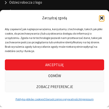
Odzież robocza z logo
Święta
Zarządzaj zgodą
Informacje
Aby zapewnić jak najlepsze wrażenia, korzystamy z technologii, takich jak pliki
cookie, do przechowywania i/lub uzyskiwania dostępu do informacji o
urządzeniu. Zgoda na te technologie pozwoli nam przetwarzać dane, takie jak
zachowanie podczas przeglądania lub unikalne identyfikatory na tej stronie.
RODO
Brak wyrażenia zgody lub wycofanie zgody może niekorzystnie wpłynąć na
niektóre cechy i funkcje.
Polityka cookies
Regulamin
AKCEPTUJĘ
Warunki płatności
ODMÓW
Zamówienia
ZOBACZ PREFERENCJE
0
Wszystkie kategorie
Wyszukaj
Mój koszyk
Polityka plików cookies
Oświadczenie o prywatności
Impressum