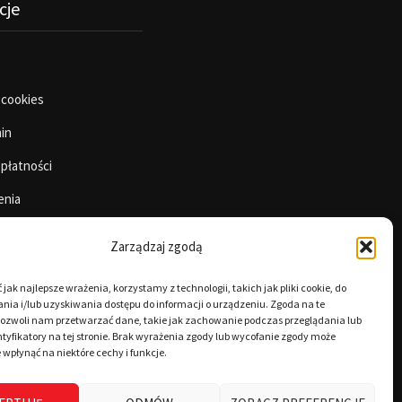
cje
 cookies
in
 płatności
enia
Zarządzaj zgodą
jak najlepsze wrażenia, korzystamy z technologii, takich jak pliki cookie, do
ia i/lub uzyskiwania dostępu do informacji o urządzeniu. Zgoda na te
pozwoli nam przetwarzać dane, takie jak zachowanie podczas przeglądania lub
tyfikatory na tej stronie. Brak wyrażenia zgody lub wycofanie zgody może
 wpłynąć na niektóre cechy i funkcje.