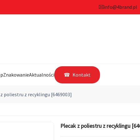
info@4brand.pl
ep
Znakowanie
Aktualności
Kontakt
z poliestru z recyklingu [6469003]
Plecak z poliestru z recyklingu [6