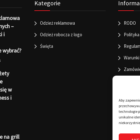
Kategorie
Informa
eklamowa
Odzież reklamowa
RODO
nych –
i i
Odzież robocza z logo
Polityka
Święta
Regulam
e wybrać?
Warunki
6
Zamówi
żety
e
się w
ness i
Aby zapewnić 
przechowywan
technologie 
unikalne iden
niekorzystnie
 na grill