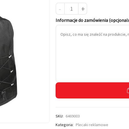
-
+
 własnym haftem
Informacje do zamówienia (opcjonal
SKU:
6469003
Kategoria:
Plecaki reklamowe