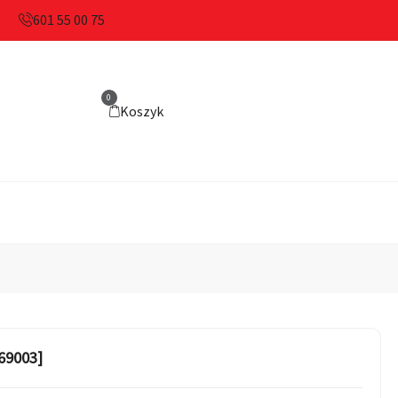
601 55 00 75
0
Koszyk
469003]