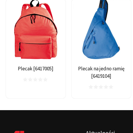
Plecak [6417005]
Plecak na jedno ramię
[6419104]
Aktualności