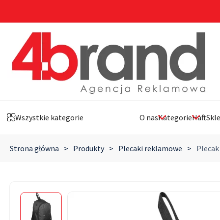
Wszystkie kategorie
O nas
Kategorie
Haft
Skl
Strona główna
>
Produkty
>
Plecaki reklamowe
>
Plecak 