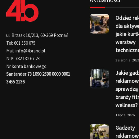
Odzież r
dla aktyw
jakie kurtk
ul. Brzask 10/213, 60-369 Poznań
warstwy
Tel: 601 550 075
techniczn
Mail: info@4brand.pl
NIP: 782 132 67 23
3 sierpnia, 202
Nr konta bankowego:
Jakie gad
Santander 73 1090 2590 0000 0001
reklamow
3455 2136
sprawdzą 
branży fit
wellness?
1 lipca, 2026
Gadżety
reklamowe