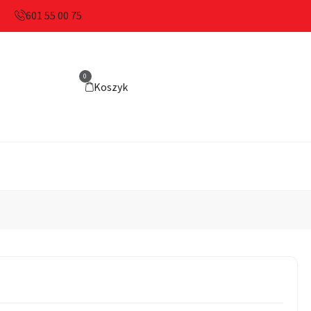
601 55 00 75
0
Koszyk