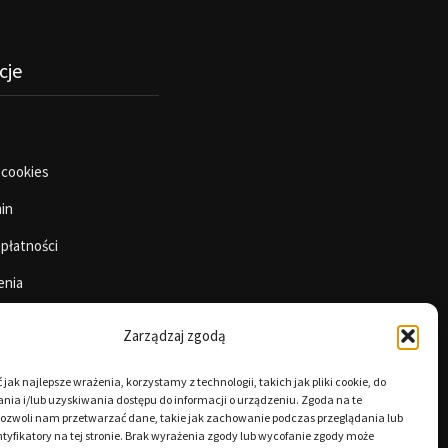
cje
 cookies
in
 płatności
enia
Zarządzaj zgodą
jak najlepsze wrażenia, korzystamy z technologii, takich jak pliki cookie, do
ia i/lub uzyskiwania dostępu do informacji o urządzeniu. Zgoda na te
pozwoli nam przetwarzać dane, takie jak zachowanie podczas przeglądania lub
tyfikatory na tej stronie. Brak wyrażenia zgody lub wycofanie zgody może