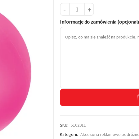
-
+
 własnym haftem
Informacje do zamówienia (opcjonal
SKU:
5102911
Kategorii:
Akcesoria reklamowe podróżn