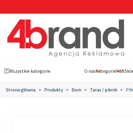
Wszystkie kategorie
O nas
Kategorie
Haft
Skl
Strona główna
>
Produkty
>
Dom
>
Taras / piknik
>
Pił