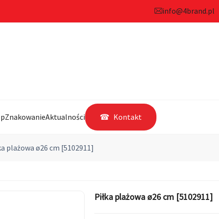
info@4brand.pl
ep
Znakowanie
Aktualności
Kontakt
ka plażowa ø26 cm [5102911]
Piłka plażowa ø26 cm [5102911]