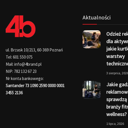
Aktualności
Odzież r
dla aktyw
jakie kurtk
ul. Brzask 10/213, 60-369 Poznań
warstwy
Tel: 601 550 075
techniczn
Mail: info@4brand.pl
NIP: 782 132 67 23
3 sierpnia, 202
Nr konta bankowego:
Jakie gad
Santander 73 1090 2590 0000 0001
reklamow
3455 2136
sprawdzą 
branży fit
wellness?
1 lipca, 2026