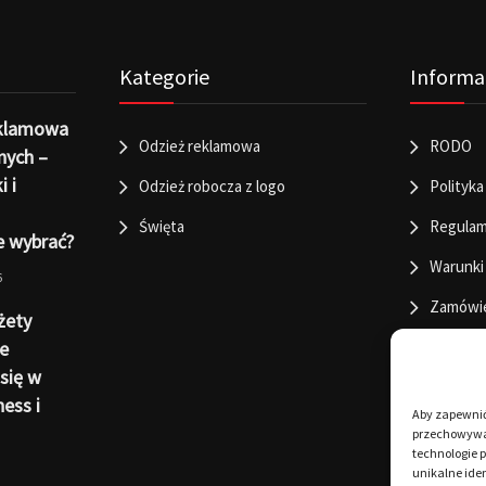
Kategorie
Informa
eklamowa
Odzież reklamowa
RODO
nych –
i i
Odzież robocza z logo
Polityka
Święta
Regulam
e wybrać?
Warunki
6
Zamówi
żety
e
się w
ness i
Aby zapewnić 
przechowywan
technologie 
unikalne iden