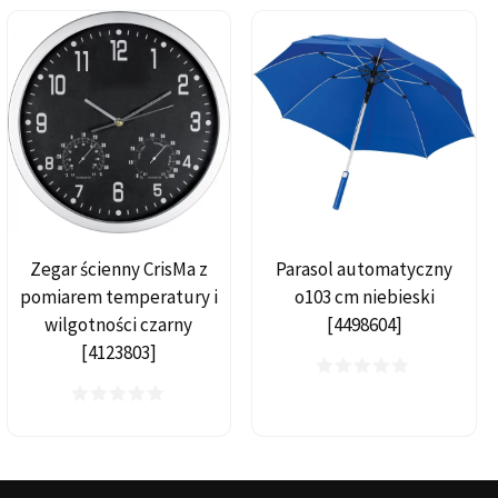
Zegar ścienny CrisMa z
Parasol automatyczny
pomiarem temperatury i
o103 cm niebieski
wilgotności czarny
[4498604]
[4123803]