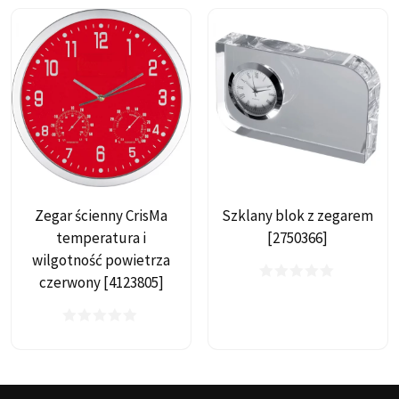
Zegar ścienny CrisMa
Szklany blok z zegarem
temperatura i
[2750366]
wilgotność powietrza
czerwony [4123805]