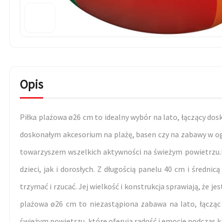
Opis
Piłka plażowa ø26 cm to idealny wybór na lato, łączący do
doskonałym akcesorium na plażę, basen czy na zabawy w og
towarzyszem wszelkich aktywności na świeżym powietrzu.Dz
dzieci, jak i dorosłych. Z długością panelu 40 cm i średni
trzymać i rzucać. Jej wielkość i konstrukcja sprawiają, że
plażowa ø26 cm to niezastąpiona zabawa na lato, łącząc
świeżym powietrzu, które oferują radość i emocje podczas ka