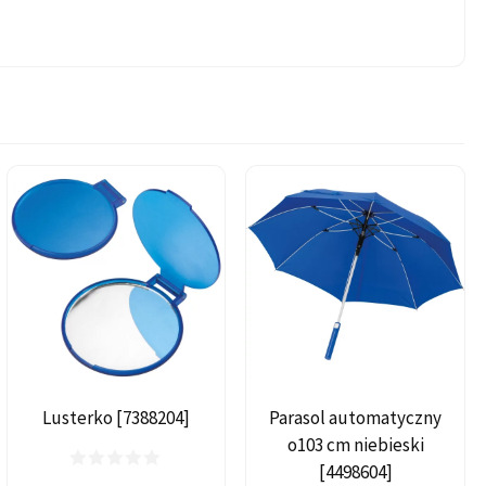
Lusterko [7388204]
Parasol automatyczny
o103 cm niebieski
[4498604]