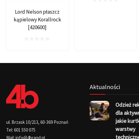
Lord Nelson płaszcz
kąpielowy Korallrock
[420600]
Aktualności
Odzież r
dla aktyw
jakie kurtk
ul. Brzask 10/213, 60-369 Poznań
warstwy
Tel: 601 550 075
techniczn
Mail: info@4brand.pl