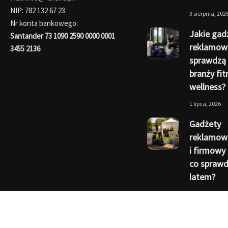
NIP: 782 132 67 23
3 sierpnia, 202
Nr konta bankowego:
Jakie gad
Santander 73 1090 2590 0000 0001
reklamow
3455 2136
sprawdzą 
branży fit
wellness?
1 lipca, 2026
Gadżety
reklamowe
i firmowy 
co sprawdz
latem?
1 czerwca, 202