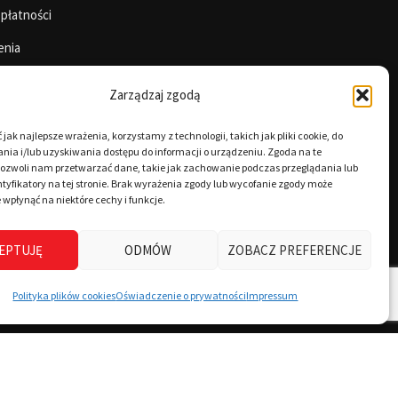
 płatności
enia
Zarządzaj zgodą
jak najlepsze wrażenia, korzystamy z technologii, takich jak pliki cookie, do
ia i/lub uzyskiwania dostępu do informacji o urządzeniu. Zgoda na te
pozwoli nam przetwarzać dane, takie jak zachowanie podczas przeglądania lub
tyfikatory na tej stronie. Brak wyrażenia zgody lub wycofanie zgody może
 wpłynąć na niektóre cechy i funkcje.
EPTUJĘ
ODMÓW
ZOBACZ PREFERENCJE
Polityka plików cookies
Oświadczenie o prywatności
Impressum