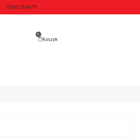
601 55 00 75
0
Koszyk