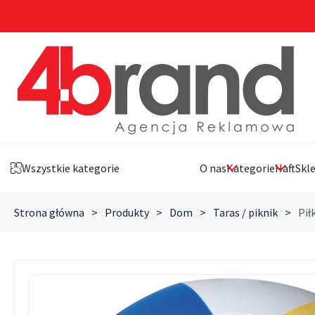
Wszystkie kategorie
O nas
Kategorie
Haft
Skl
Strona główna
>
Produkty
>
Dom
>
Taras / piknik
>
Pił