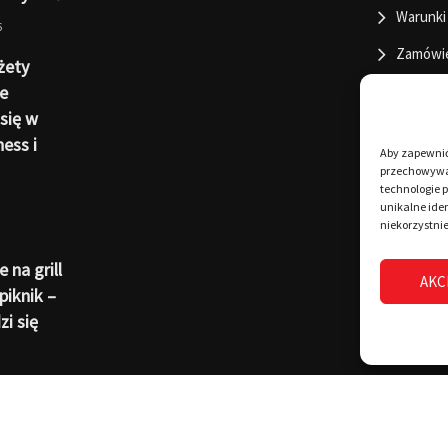
Warunki
6
Zamówi
żety
e
się w
ness i
Aby zapewnić 
przechowywan
technologie 
unikalne iden
niekorzystnie
 na grill
AKC
piknik –
i się
6