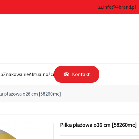
info@4brand.pl
ep
Znakowanie
Aktualności
Kontakt
ka plażowa ø26 cm [58260mc]
Piłka plażowa ø26 cm [58260mc]