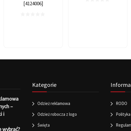
[4124006]
Kategorie
Informa
eklamowa
Odzież reklamowa
RODO
nych –
i i
Odzież robocza z logo
Polityka
Święta
Regulam
e wybrać?