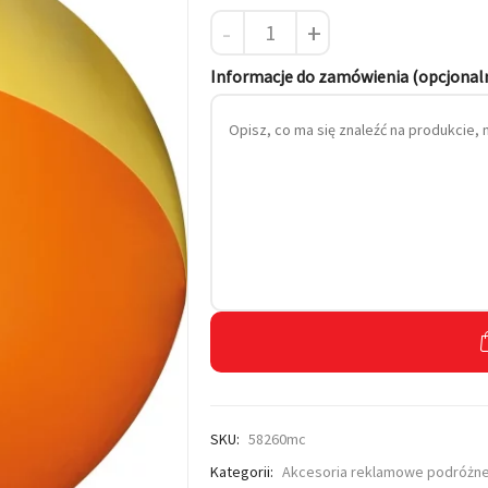
-
+
 własnym haftem
Informacje do zamówienia (opcjonal
SKU:
58260mc
Kategorii:
Akcesoria reklamowe podróżn