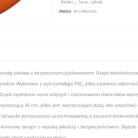
Relaks
,
Taras / piknik
Marka:
M-Collection
skonałą zabawę z bezpiecznym użytkowaniem. Dzięki wielokolorow
rodzie. Wykonana z wytrzymałego PVC, piłka zapewnia odporność
ięki spełnieniu norm unijnych i zastosowaniu materiałów wolny
cą wynoszącą 26 cm, piłka jest wystarczająco duża, aby umożliwić 
 jest łatwa do pompowania i przechowywania, a zarazem doskonała d
 kolorowy design z wysoką jakością i bezpieczeństwem. Będzi
żdej chwili spędzonej na słońcu.