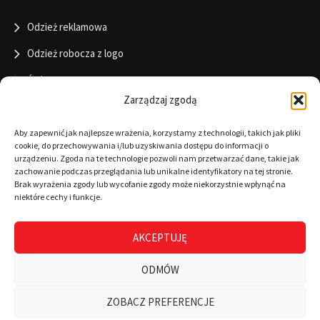
Odzież reklamowa
Odzież robocza z logo
Święta
Zarządzaj zgodą
Informacje
Aby zapewnić jak najlepsze wrażenia, korzystamy z technologii, takich jak pliki
cookie, do przechowywania i/lub uzyskiwania dostępu do informacji o
urządzeniu. Zgoda na te technologie pozwoli nam przetwarzać dane, takie jak
zachowanie podczas przeglądania lub unikalne identyfikatory na tej stronie.
RODO
Brak wyrażenia zgody lub wycofanie zgody może niekorzystnie wpłynąć na
niektóre cechy i funkcje.
Polityka cookies
Regulamin
AKCEPTUJĘ
Warunki płatności
ODMÓW
Zamówienia
ZOBACZ PREFERENCJE