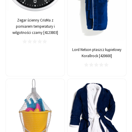
Zegar ścienny CrisMa z
pomiarem temperatury i
wilgotności czarny [4123803]
Lord Nelson płaszcz kąpielowy
Korallrock [420600]