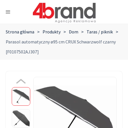
Strona główna
>
Produkty
>
Dom
>
Taras / piknik
>
Parasol automatyczny ø95 cm CRUX Schwarzwolf czarny
[F0107502AJ307]