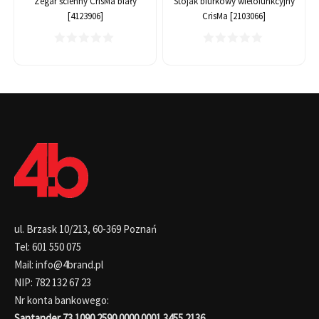
Zegar ścienny CrisMa biały
Stojak biurkowy wielofunkcyjny
[4123906]
CrisMa [2103066]
ul. Brzask 10/213, 60-369 Poznań
Tel: 601 550 075
Mail: info@4brand.pl
NIP: 782 132 67 23
Nr konta bankowego:
Santander 73 1090 2590 0000 0001 3455 2136