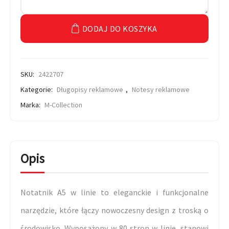
DODAJ DO KOSZYKA
SKU:
2422707
Kategorie:
Długopisy reklamowe
,
Notesy reklamowe
Marka:
M-Collection
Opis
Notatnik A5 w linie to eleganckie i funkcjonalne
narzędzie, które łączy nowoczesny design z troską o
środowisko. Wyposażony w 80 stron w linie, stanowi