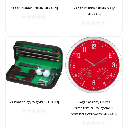
Zegar ścienny CrisMa [4123809]
Zegar ścienny CrisMa biały
[4123906]
Zestaw do gry w golfa [2110003]
Zegar ścienny CrisMa
temperatura i wilgotność
powietrza czerwony [4123805]