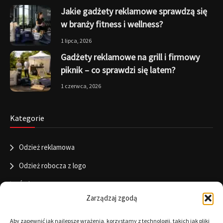
Jakie gadżety reklamowe sprawdzą się
w branży fitness i wellness?
1 lipca, 2026
Gadżety reklamowe na grill i firmowy
piknik – co sprawdzi się latem?
1 czerwca, 2026
Kategorie
Odzież reklamowa
Odzież robocza z logo
Święta
Zarządzaj zgodą
Informacje
Aby zapewnić jak najlepsze wrażenia, korzystamy z technologii, takich jak pliki