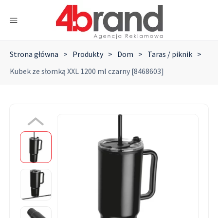
Strona główna
>
Produkty
>
Dom
>
Taras / piknik
>
Kubek ze słomką XXL 1200 ml czarny [8468603]